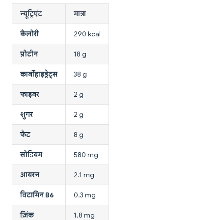
न्यूट्रिएंट
मात्रा
कैलोरी
290 kcal
प्रोटीन
18 g
कार्बोहाइड्रेट्स
38 g
फाइबर
2 g
शुगर
2 g
फैट
8 g
सोडियम
580 mg
आयरन
2.1 mg
विटामिन B6
0.3 mg
ज़िंक
1.8 mg