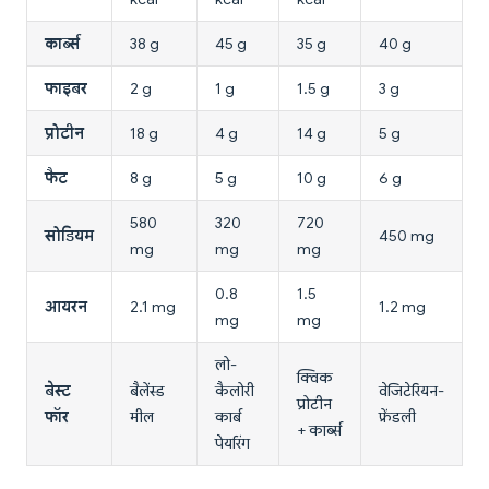
कार्ब्स
38 g
45 g
35 g
40 g
फाइबर
2 g
1 g
1.5 g
3 g
प्रोटीन
18 g
4 g
14 g
5 g
फैट
8 g
5 g
10 g
6 g
580
320
720
सोडियम
450 mg
mg
mg
mg
0.8
1.5
आयरन
2.1 mg
1.2 mg
mg
mg
लो-
क्विक
बेस्ट
बैलेंस्ड
कैलोरी
वेजिटेरियन-
प्रोटीन
फॉर
मील
कार्ब
फ्रेंडली
+ कार्ब्स
पेयरिंग