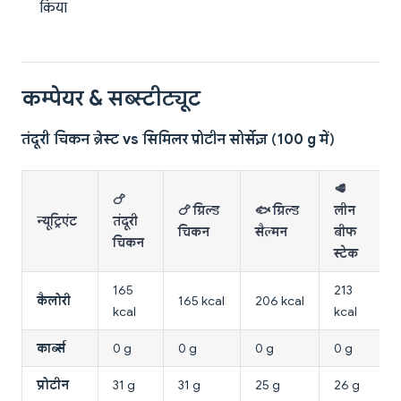
किया
कम्पेयर & सब्स्टीट्यूट
तंदूरी चिकन ब्रेस्ट vs सिमिलर प्रोटीन सोर्सेज़ (100 g में)
🥩
🍗
🍗 ग्रिल्ड
🐟 ग्रिल्ड
लीन
न्यूट्रिएंट
तंदूरी
चिकन
सैल्मन
बीफ
चिकन
स्टेक
165
213
कैलोरी
165 kcal
206 kcal
kcal
kcal
कार्ब्स
0 g
0 g
0 g
0 g
प्रोटीन
31 g
31 g
25 g
26 g