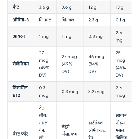
फैट
3.6 g
3.6 g
12 g
13 g
ओमेगा-3
मिनिमल
मिनिमल
2.3 g
0.1 g
2.6
आयरन
1 mg
1 mg
0.8 mg
mg
27
25
27 mcg
46 mcg
mcg
mcg
सेलेनियम
(49%
(84%
(49%
(45%
DV)
DV)
DV)
DV)
विटामिन
0.3
2.6
0.3 mcg
3.2 mcg
B12
mcg
mcg
वेट
लॉस,
आयरन
मसल
हार्ट हेल्थ,
नीड्स,
तंदूरी
गेन,
ओमेगा-3s,
मसल
बेस्ट फॉर
जैसा, कम
लो-
ब्रेन
बिल्डिंग,