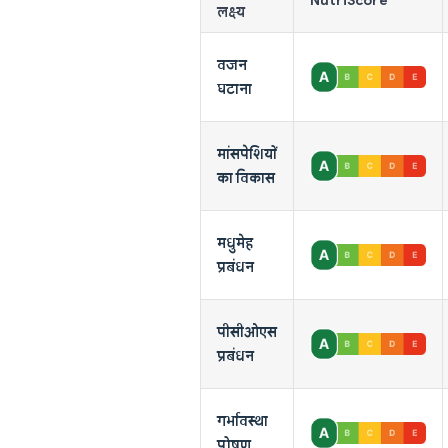
लक्ष्य
वजन
घटाना
मांसपेशियों
का विकास
मधुमेह
प्रबंधन
पीसीओएस
प्रबंधन
गर्भावस्था
पोषण