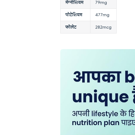
मैग्नीशियम
79mg
पोटेशियम
477mg
फोलेट
282mcg