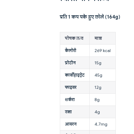
प्रति 1 कप पके हुए छोले (164g)
पोषक तत्व
मात्रा
कैलोरी
269 kcal
प्रोटीन
15g
कार्बोहाइड्रेट
45g
फाइबर
12g
शर्करा
8g
वसा
4g
आयरन
4.7mg