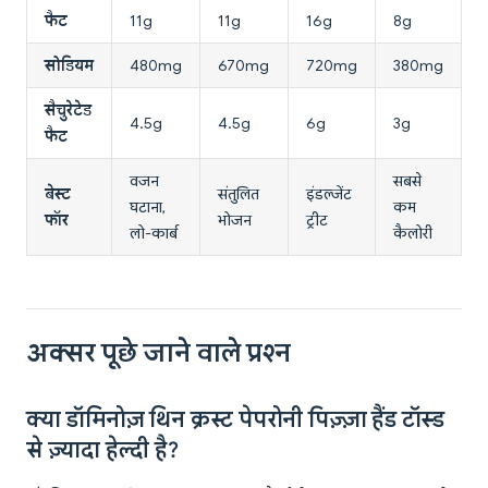
फैट
11g
11g
16g
8g
सोडियम
480mg
670mg
720mg
380mg
सैचुरेटेड
4.5g
4.5g
6g
3g
फैट
वजन
सबसे
बेस्ट
संतुलित
इंडल्जेंट
घटाना,
कम
फॉर
भोजन
ट्रीट
लो-कार्ब
कैलोरी
अक्सर पूछे जाने वाले प्रश्न
क्या डॉमिनोज़ थिन क्रस्ट पेपरोनी पिज़्ज़ा हैंड टॉस्ड
से ज़्यादा हेल्दी है?