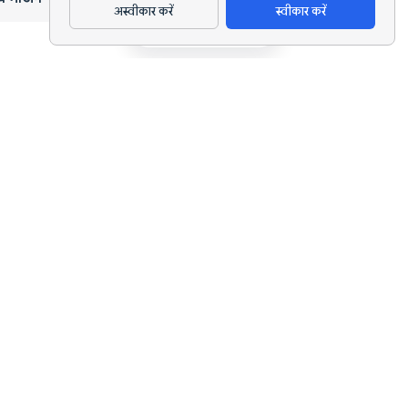
अस्वीकार करें
स्वीकार करें
ऐप डाउनलोड करें
हर लक्ष्य के लिए AI पोषण ट्रैकिंग और डाइट प्लानिंग।
support@nutriscan.app
विशेषताएँ
मील स्कैनर
डाइट प्लान
AI पोषण कोच
NutriBites
NutriScore
इनसाइट्स