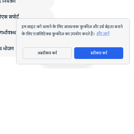
 नियंत्रण
एस सपोर्ट
हम साइट को चलाने के लिए आवश्यक कुकीज़ और उसे बेहतर बनाने
गर्भावस्था
के लिए एनालिटिक्स कुकीज़ का उपयोग करते हैं।
और जानें
्थ भोजन
अस्वीकार करें
स्वीकार करें
ऐप डाउनलोड करें
हर लक्ष्य के लिए AI पोषण ट्रैकिंग और डाइट प्लानिंग।
support@nutriscan.app
विशेषताएँ