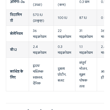
ओमेगा-3s
0.3 ग्राम
0.1 ग्रा
(उच्च!)
(कम)
विटामिन
570 IU
100 IU
87 IU
0 IU
डी
(उत्कृष्ट!)
36
22
31
36
सेलेनियम
माइक्रोग्राम
माइक्रोग्राम
माइक्रोग्राम
माइक्रोग
2.4
0.3
1.1
2.4
बी12
माइक्रोग्राम
माइक्रोग्राम
माइक्रोग्राम
माइक्रोग
संपूर्ण
हृदय/
दुबला
भोजन,
सर्वश्रेष्ठ के
मस्तिष्क
आयरन
प्रोटीन,
सूक्ष्म
लिए
स्वास्थ्य,
हीम प्र
बजट
पोषक
दैनिक
तत्व