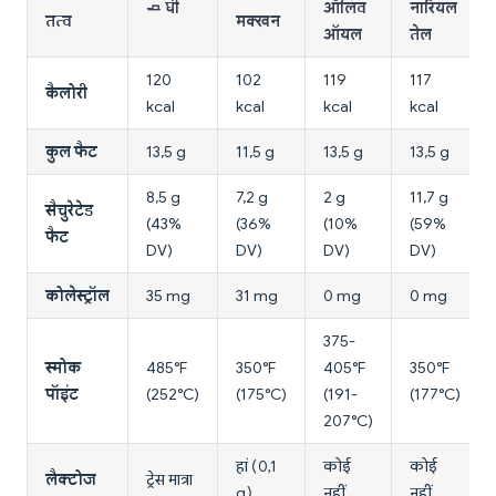
🧈 घी
ऑलिव
नारियल
तत्व
मक्खन
ऑयल
तेल
120
102
119
117
कैलोरी
kcal
kcal
kcal
kcal
कुल फैट
13,5 g
11,5 g
13,5 g
13,5 g
8,5 g
7,2 g
2 g
11,7 g
सैचुरेटेड
(43%
(36%
(10%
(59%
फैट
DV)
DV)
DV)
DV)
कोलेस्ट्रॉल
35 mg
31 mg
0 mg
0 mg
375-
स्मोक
485°F
350°F
405°F
350°F
पॉइंट
(252°C)
(175°C)
(191-
(177°C)
207°C)
हां (0,1
कोई
कोई
लैक्टोज
ट्रेस मात्रा
g)
नहीं
नहीं