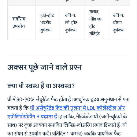
सलाद,
हाई-हीट
बेकिंग,
बेकिंग,
सर्वोत्तम
मीडियम-
भारतीय
लो-हीट
वीगन
उपयोग
हीट
कुकिंग
कुकिंग
कुकिंग
सॉटेइंग
अक्सर पूछे जाने वाले प्रश्न
क्या घी स्वस्थ है या अस्वस्थ?
घी में 80-90% सैचुरेटेड फैट होता है। आधुनिक हृदय अनुसंधान से पता
चलता है कि
घी असैचुरेटेड फैट की तुलना में LDL कोलेस्ट्रॉल और
एपोलिपोप्रोटीन B बढ़ाता है
। हालांकि, मेडिकेटेड घी (जड़ी-बूटियों के
साथ) पर कुछ अध्ययन संभावित लिपिड-लोअरिंग प्रभाव दिखाते हैं। घी
का संयम से उपयोग करें (प्रतिदिन 1 चम्मच) जबकि प्राथमिक फैट