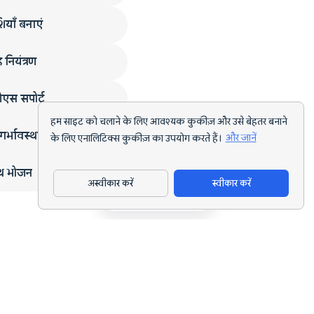
ियाँ बनाएं
 नियंत्रण
एस सपोर्ट
हम साइट को चलाने के लिए आवश्यक कुकीज़ और उसे बेहतर बनाने
गर्भावस्था
के लिए एनालिटिक्स कुकीज़ का उपयोग करते हैं।
और जानें
्थ भोजन
अस्वीकार करें
स्वीकार करें
ऐप डाउनलोड करें
हर लक्ष्य के लिए AI पोषण ट्रैकिंग और डाइट प्लानिंग।
support@nutriscan.app