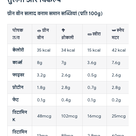
ग्रीन बीन सलाद बनाम समान सब्जियां (प्रति 100g)
पोषक
🥗 ग्रीन
🥦
🫛 स्नैप
🥒 खीरा
तत्व
बीन
ब्रोकली
मटर
कैलोरी
35 kcal
34 kcal
15 kcal
42 kcal
कार्ब्स
8g
7g
3.6g
7.6g
फाइबर
3.2g
2.6g
0.5g
2.6g
प्रोटीन
1.8g
2.8g
0.7g
2.8g
फैट
0.1g
0.4g
0.1g
0.2g
विटामिन
48mcg
102mcg
16mcg
25mcg
K
विटामिन
13mg
89mg
2.8mg
60mg