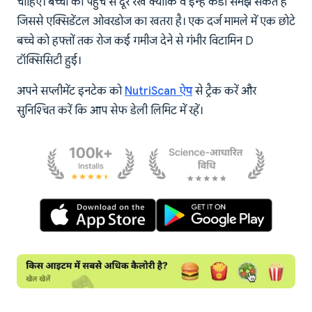
चाहिए। बच्चों की पहुंच से दूर रखें क्योंकि वे इन्हें कैंडी समझ सकते हैं
जिससे एक्सिडेंटल ओवरडोज का खतरा है। एक दर्ज मामले में एक छोटे
बच्चे को हफ्तों तक रोज कई गमीज देने से गंभीर विटामिन D
टॉक्सिसिटी हुई।
अपने सप्लीमेंट इनटेक को
NutriScan ऐप
से ट्रैक करें और
सुनिश्चित करें कि आप सेफ डेली लिमिट में रहें।