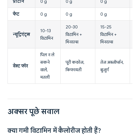
प्रोटीन
0 g
0 g
0 g
0 
फैट
0 g
0 g
0 g
0 
20-30
15-25
10-13
5-
न्यूट्रिएंट्स
विटामिन +
विटामिन +
विटामिन
वि
मिनरल्स
मिनरल्स
पिल न ले
ट्र
सकने
पूरी कवरेज,
तेज अब्जॉर्प्शन,
बेस्ट फॉर
टार्
वाले,
किफायती
बुजुर्ग
वि
मतली
अक्सर पूछे सवाल
क्या गमी विटामिन में कैलोरीज होती हैं?