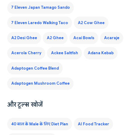
7 Eleven Japan Tamago Sando
7 Eleven Laredo Walking Taco
A2 Cow Ghee
A2 Desi Ghee
A2 Ghee
Acai Bowls
Acaraje
Acerola Cherry
Ackee Saltfish
Adana Kebab
Adaptogen Coffee Blend
Adaptogen Mushroom Coffee
और टूल्स खोजें
40 साल के Male के लिए Diet Plan
AI Food Tracker