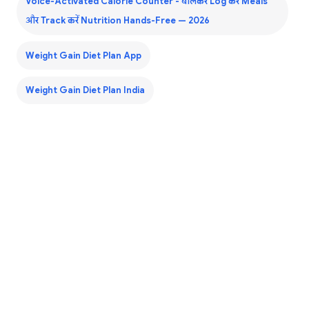
Voice-Activated Calorie Counter - बोलकर Log करें Meals
और Track करें Nutrition Hands-Free — 2026
Weight Gain Diet Plan App
Weight Gain Diet Plan India