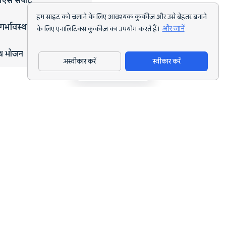
एस सपोर्ट
हम साइट को चलाने के लिए आवश्यक कुकीज़ और उसे बेहतर बनाने
गर्भावस्था
के लिए एनालिटिक्स कुकीज़ का उपयोग करते हैं।
और जानें
्थ भोजन
अस्वीकार करें
स्वीकार करें
ऐप डाउनलोड करें
हर लक्ष्य के लिए AI पोषण ट्रैकिंग और डाइट प्लानिंग।
support@nutriscan.app
विशेषताएँ
मील स्कैनर
डाइट प्लान