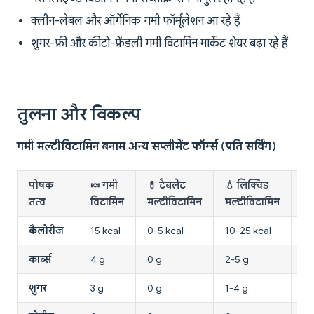
क्लीन-लेबल और ऑर्गेनिक गमी फॉर्मूलेशन आ रहे हैं
शुगर-फ्री और कीटो-फ्रेंडली गमी विटामिन मार्केट शेयर बढ़ा रहे हैं
तुलना और विकल्प
गमी मल्टीविटामिन बनाम अन्य सप्लीमेंट फॉर्म्स (प्रति सर्विंग)
पोषक
🍬 गमी
💊 टैबलेट
💧 लिक्विड
🧴 स
तत्व
विटामिन
मल्टीविटामिन
मल्टीविटामिन
वि
कैलोरीज
15 kcal
0-5 kcal
10-25 kcal
0 
कार्ब्स
4 g
0 g
2-5 g
0 
शुगर
3 g
0 g
1-4 g
0 