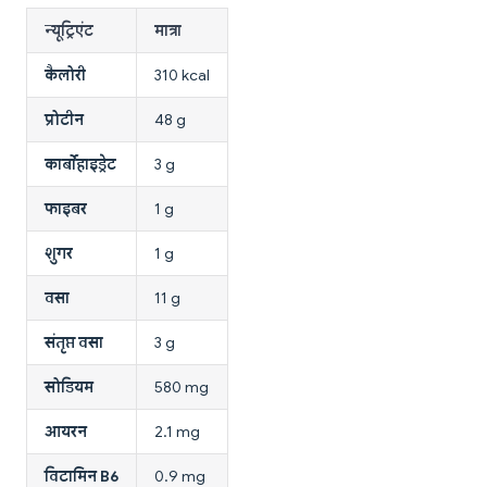
न्यूट्रिएंट
मात्रा
कैलोरी
310 kcal
प्रोटीन
48 g
कार्बोहाइड्रेट
3 g
फाइबर
1 g
शुगर
1 g
वसा
11 g
संतृप्त वसा
3 g
सोडियम
580 mg
आयरन
2.1 mg
विटामिन B6
0.9 mg