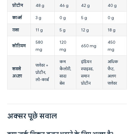
प्रोटीन
48 g
46 g
42 g
40 g
कार्ब्स
3 g
0 g
5 g
0 g
वसा
11 g
5 g
12 g
18 g
580
120
450
सोडियम
650 mg
mg
mg
mg
कम
इंडियन
अधिक
फ्लेवर +
सबसे
कैलोरी,
स्पाइस्ड,
फैट,
प्रोटीन,
अच्छा
सादा
समान
अलग
लो-कार्ब
बेस
प्रोटीन
फ्लेवर
अक्सर पूछे सवाल