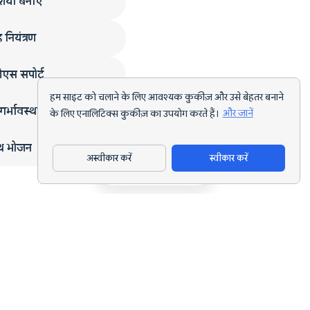
ियाँ बनाएं
 नियंत्रण
एस सपोर्ट
हम साइट को चलाने के लिए आवश्यक कुकीज़ और उसे बेहतर बनाने
गर्भावस्था
के लिए एनालिटिक्स कुकीज़ का उपयोग करते हैं।
और जानें
्थ भोजन
अस्वीकार करें
स्वीकार करें
ऐप डाउनलोड करें
हर लक्ष्य के लिए AI पोषण ट्रैकिंग और डाइट प्लानिंग।
support@nutriscan.app