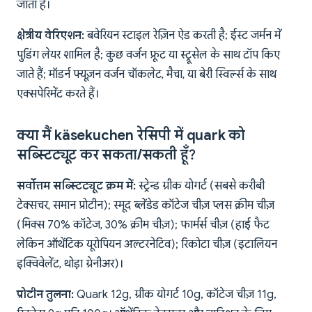
जाता है।
क्षेत्रीय वेरिएशन:
बवेरियन स्टाइल रेज़िन ऐड करती है; ईस्ट जर्मन में
पुडिंग लेयर शामिल है; कुछ वर्जन फ्रूट या स्ट्रूसेल के साथ टॉप किए
जाते हैं; मॉडर्न फ्यूज़न वर्जन चॉकलेट, मैचा, या बेरी स्विर्ल्स के साथ
एक्सपेरिमेंट करते हैं।
क्या मैं käsekuchen रेसिपी में quark को
सब्स्टिट्यूट कर सकता/सकती हूँ?
सर्वोत्तम सब्स्टिट्यूट क्रम में:
स्ट्रेन्ड ग्रीक योगर्ट (सबसे करीबी
टेक्सचर, समान प्रोटीन); स्मूद ब्लेंडेड कॉटेज चीज़ प्लस क्रीम चीज़
(मिक्स 70% कॉटेज, 30% क्रीम चीज़); फार्मर्स चीज़ (हाई फैट
लेकिन ऑथेंटिक यूरोपियन अल्टरनेटिव); रिकोटा चीज़ (इटालियन
इक्विवेलेंट, थोड़ा ग्रेनीअर)।
प्रोटीन तुलना:
Quark 12g, ग्रीक योगर्ट 10g, कॉटेज चीज़ 11g,