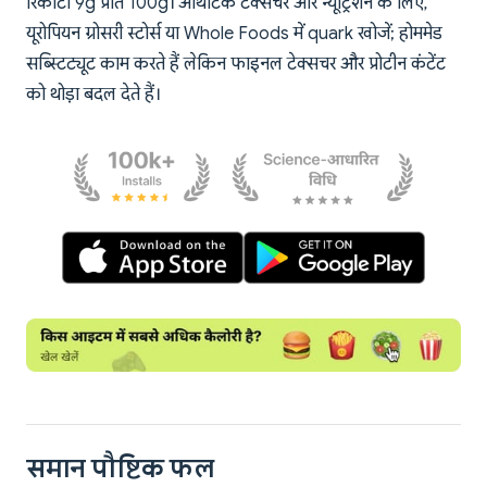
रिकोटा 9g प्रति 100g। ऑथेंटिक टेक्सचर और न्यूट्रिशन के लिए,
यूरोपियन ग्रोसरी स्टोर्स या Whole Foods में quark खोजें; होममेड
सब्स्टिट्यूट काम करते हैं लेकिन फाइनल टेक्सचर और प्रोटीन कंटेंट
को थोड़ा बदल देते हैं।
समान पौष्टिक फल