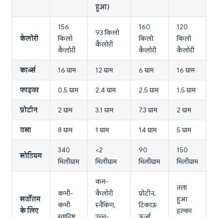
हुआ)
156
160
120
93 किलो
कैलोरी
किलो
किलो
किलो
कैलोरी
कैलोरी
कैलोरी
कैलोरी
कार्ब्स
16 ग्राम
12 ग्राम
6 ग्राम
16 ग्राम
फाइबर
0.5 ग्राम
2.4 ग्राम
2.5 ग्राम
1.5 ग्राम
प्रोटीन
2 ग्राम
3.1 ग्राम
7.3 ग्राम
2 ग्राम
वसा
8 ग्राम
1 ग्राम
14 ग्राम
5 ग्राम
340
<2
90
150
सोडियम
मिलीग्राम
मिलीग्राम
मिलीग्राम
मिलीग्राम
कम-
तला
कभी-
कैलोरी
प्रोटीन,
सर्वोत्तम
हुआ
कभी
स्नैकिंग,
टिकाऊ
के लिए
हल्का
स्वादिष्ट
उच्च-
ऊर्जा