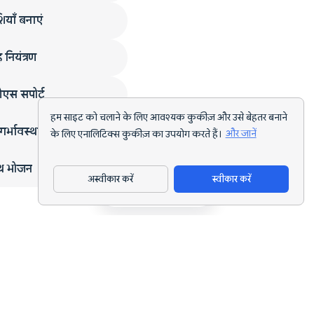
ियाँ बनाएं
 नियंत्रण
एस सपोर्ट
हम साइट को चलाने के लिए आवश्यक कुकीज़ और उसे बेहतर बनाने
गर्भावस्था
के लिए एनालिटिक्स कुकीज़ का उपयोग करते हैं।
और जानें
्थ भोजन
अस्वीकार करें
स्वीकार करें
ऐप डाउनलोड करें
हर लक्ष्य के लिए AI पोषण ट्रैकिंग और डाइट प्लानिंग।
support@nutriscan.app