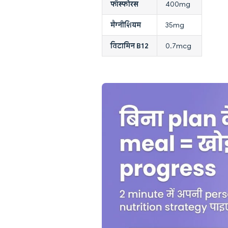
फॉस्फोरस
400mg
मैग्नीशियम
35mg
विटामिन B12
0.7mcg