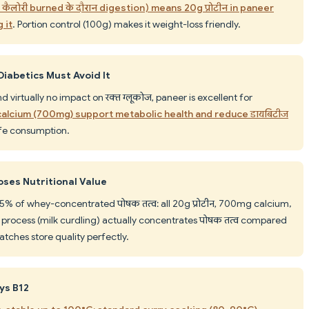
 कैलोरी burned के दौरान digestion) means 20g प्रोटीन in paneer
 it
. Portion control (100g) makes it weight-loss friendly.
 Diabetics Must Avoid It
and virtually no impact on रक्त ग्लूकोज, paneer is excellent for
nd calcium (700mg) support metabolic health and reduce डायबिटीज
fe consumption.
ses Nutritional Value
% of whey-concentrated पोषक तत्व: all 20g प्रोटीन, 700mg calcium,
n process (milk curdling) actually concentrates पोषक तत्व compared
ches store quality perfectly.
ys B12