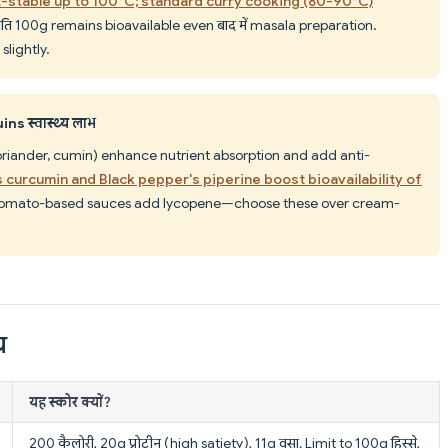
at-stable up to 100°C; standard curry cooking (80-90°C)
रति 100g remains bioavailable even बाद में masala preparation.
lightly.
s स्वास्थ्य लाभ
oriander, cumin) enhance nutrient absorption and add anti-
s curcumin and Black pepper's piperine boost bioavailability of
Tomato-based sauces add lycopene—choose these over cream-
य
यह स्कोर क्यों?
200 कैलोरी, 20g प्रोटीन (high satiety), 11g वसा. Limit to 100g हिस्से,