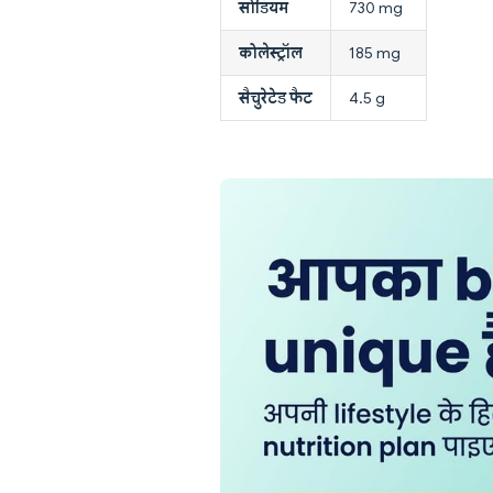
सोडियम
730 mg
कोलेस्ट्रॉल
185 mg
सैचुरेटेड फैट
4.5 g