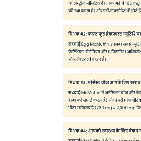
कोलेस्ट्रॉल-सेंसिटिव है)। एक अंडे में 185 m
की रक्षा करता है) और एंटीऑक्सीडेंट भी होते हैं।
मिथक #2: फास्ट फूड ब्रेकफास्ट न्यूट्रिशि
सच्चाई
: Egg McMuffin उपलब्ध सबसे न्यूट्रिएंट
कैल्शियम, सेलेनियम और B विटामिन। अधिकांश ब्
ऑब्जेक्टिवली बेहतर है।
मिथक #3: प्रोसेस्ड चीज़ आपके लिए खराब 
सच्चाई
: McMuffin में अमेरिकन चीज़ और च
हेल्थ को सपोर्ट करता है) और डेयरी प्रोबायोटिक्
भीतर स्वीकार्य है (730 mg = 2,300 mg ड
मिथक #4: आपको स्वास्थ्य के लिए बेकन न
सच्चाई
: McMuffin में कैनेडियन बेकन (बैक ब