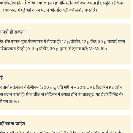
g कोलेस्ट्रॉल होता है लेकिन कोलाइन (होमोसिस्टीन को कम करता है), ल्यूटिन (विज़न
 ब्रेकफास्ट में पूरे अंडे वज़न घटाने और सैटायटी को सपोर्ट करते हैं।
यस नहीं हो सकता
-डेंस फास्ट-फूड ब्रेकफास्ट में से एक है। 17 g प्रोटीन, 12 g फैट, 30 g कार्ब्स, प्लस
रेकफास्ट पेस्ट्री (0–3 g प्रोटीन, 30 g शुगर) से तुलना करें; McMuffin
है
ेडर बायोअवेलेबल कैल्शियम (200 mg प्रति मफिन = 20% DV), विटामिन K2 (बोन
स प्रदान करते हैं। फ्रेश चीज़ से सोडियम में ज़्यादा होने के बावजूद, यह डेली लिमिट के
ेली का 30%)।
हीं खाना चाहिए
ेकन, लीन) 3 g प्रोटीन, सेलेनियम (इम्युनिटी), B विटामिन और मिनिमल सैचुरेटेड फैट