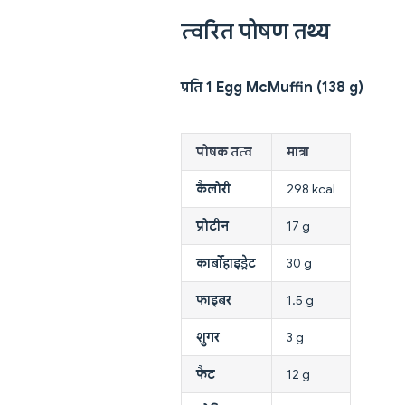
त्वरित पोषण तथ्य
प्रति 1 Egg McMuffin (138 g)
पोषक तत्व
मात्रा
कैलोरी
298 kcal
प्रोटीन
17 g
कार्बोहाइड्रेट
30 g
फाइबर
1.5 g
शुगर
3 g
फैट
12 g