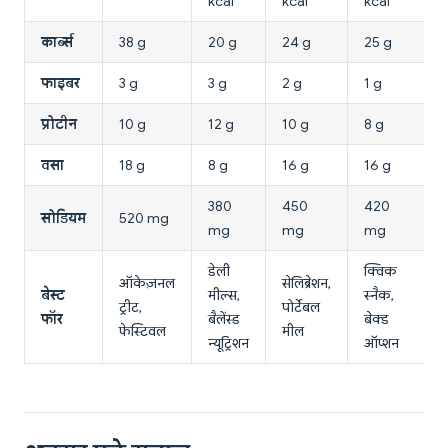
kcal
kcal
kcal
कार्ब्स
38 g
20 g
24 g
25 g
फाइबर
3 g
3 g
2 g
1 g
प्रोटीन
10 g
12 g
10 g
8 g
वसा
18 g
8 g
16 g
16 g
380
450
420
सोडियम
520 mg
mg
mg
mg
डेली
क्विक
ऑकेज़नल
सेलिब्रेशन,
बेस्ट
मील्स,
स्नैक,
ट्रीट,
पोर्टेबल
फॉर
बैलेंस्ड
बेक्ड
फेस्टिवल
मील
न्यूट्रिशन
ऑप्शन