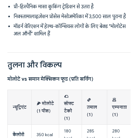
प्री-हिस्पैनिक मासा कुकिंग ट्रेडिशन से उतरा है
निक्स्तामालाइज़ेशन प्रोसेस मेसोअमेरिका में 3,500 साल पुराना है
मॉडर्न वेरिएशन में हेल्थ-कॉन्शियस लोगों के लिए बेक्ड "मोलोटेस
अल ऑर्नो" शामिल हैं
तुलना और विकल्प
मोलोटे vs समान मेक्सिकन फूड (प्रति सर्विंग)
🌮
🫔
🥟
🌽 मोलोटे
सॉफ्ट
न्यूट्रिएंट
तमाल
एम्पनाडा
(1 पीस)
टैको
(1)
(1)
(1)
180
285
280
कैलोरी
350 kcal