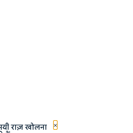
×
मयी राज़ खोलना