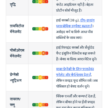
वृद्धि
कंटेंट आइडियल नहीं है। बेहतर
प्रोटीन सोर्स मौजूद हैं।
हाई कार्ब्स (38 g),
डीप-फ्राइंग
डायबिटीज
ग्लाइसेमिक इम्पैक्ट बढ़ाता है
।
मैनेजमेंट
अवॉइड करें या सिर्फ आधा पीस
सब्जियों के साथ खाएं।
हाई रिफाइंड कार्ब्स और सैचुरेटेड
पीसीओएस
फैट इंसुलिन रेज़िस्टेंस बढ़ा सकते
मैनेजमेंट
हैं। बेक्ड या ग्रिल्ड अल्टरनेटिव चुनें।
मासा प्रेग्नेंसी के लिए फायदेमंद
प्रेग्नेंसी
फोलेट और कैल्शियम देता है
,
न्यूट्रिशन
लेकिन फ्राइड फूड सीमित रखें। जब
पॉसिबल हो बेक्ड वर्ज़न चुनें।
क्विक एनर्जी और कम्फर्ट देता है,
वायरल/
लेकिन बीमार होने पर हैवी फ्राइड
फ्लू
फूड डाइजेस्ट करना मुश्किल हो