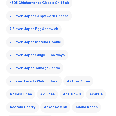
4505 Chicharrones Classic Chili Salt
7 Eleven Japan Crispy Corn Cheese
7 Eleven Japan Egg Sandwich
7 Eleven Japan Matcha Cookie
7 Eleven Japan Onigiri Tuna Mayo
7 Eleven Japan Tamago Sando
7 Eleven Laredo Walking Taco
A2 Cow Ghee
A2 Desi Ghee
A2 Ghee
Acai Bowls
Acaraje
Acerola Cherry
Ackee Saltfish
Adana Kebab