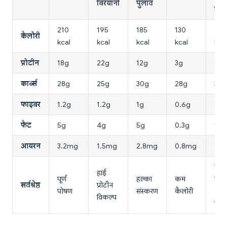
बिरयानी
पुलाव
राइ
210
195
185
130
280
कैलोरी
kcal
kcal
kcal
kcal
kca
प्रोटीन
18g
22g
12g
3g
8g
कार्ब्स
28g
25g
30g
28g
35g
फाइबर
1.2g
1.2g
1g
0.6g
0.5
फैट
5g
4g
5g
0.3g
12g
आयरन
3.2mg
1.5mg
2.8mg
0.8mg
1.2
तेज़
हाई
पूर्ण
हल्का
कम
भोज
सर्वश्रेष्ठ
प्रोटीन
पोषण
संस्करण
कैलोरी
(क
विकल्प
पोष