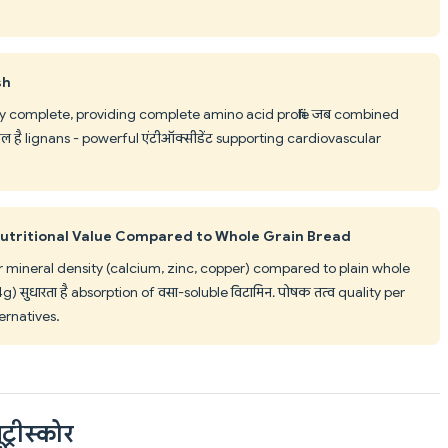
sh
ly complete, providing complete amino acid profile जब combined
ल है lignans - powerful एंटीऑक्सीडेंट supporting cardiovascular
utritional Value Compared to Whole Grain Bread
mineral density (calcium, zinc, copper) compared to plain whole
g) सुधारता है absorption of वसा-soluble विटामिन. पोषक तत्व quality per
ernatives.
ट्रीस्कोर