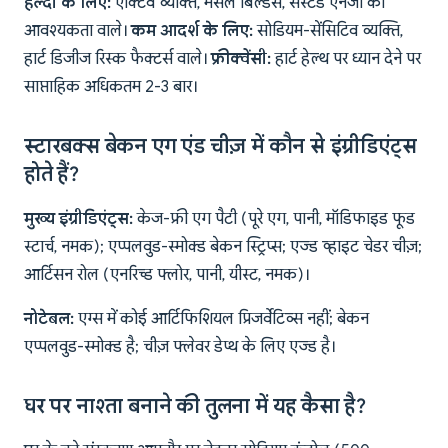
हेल्दी के लिए:
एक्टिव व्यक्ति, मसल बिल्डर्स, सस्टेंड एनर्जी की
आवश्यकता वाले।
कम आदर्श के लिए:
सोडियम-सेंसिटिव व्यक्ति,
हार्ट डिजीज रिस्क फैक्टर्स वाले।
फ्रीक्वेंसी:
हार्ट हेल्थ पर ध्यान देने पर
साप्ताहिक अधिकतम 2-3 बार।
स्टारबक्स बेकन एग एंड चीज़ में कौन से इंग्रीडिएंट्स
होते हैं?
मुख्य इंग्रीडिएंट्स:
केज-फ्री एग पैटी (पूरे एग, पानी, मॉडिफाइड फूड
स्टार्च, नमक); एप्पलवुड-स्मोक्ड बेकन स्ट्रिप्स; एज्ड व्हाइट चेडर चीज़;
आर्टिसन रोल (एनरिच्ड फ्लोर, पानी, यीस्ट, नमक)।
नोटेबल:
एग्स में कोई आर्टिफिशियल प्रिजर्वेटिव्स नहीं; बेकन
एप्पलवुड-स्मोक्ड है; चीज़ फ्लेवर डेप्थ के लिए एज्ड है।
घर पर नाश्ता बनाने की तुलना में यह कैसा है?