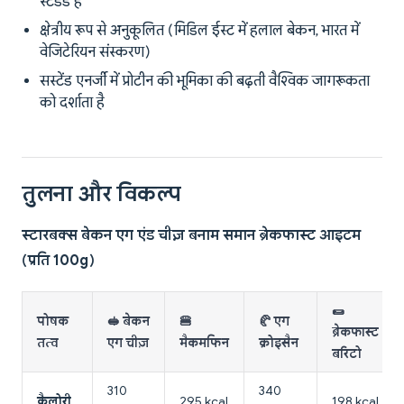
स्टैंडर्ड हैं
क्षेत्रीय रूप से अनुकूलित (मिडिल ईस्ट में हलाल बेकन, भारत में
वेजिटेरियन संस्करण)
सस्टेंड एनर्जी में प्रोटीन की भूमिका की बढ़ती वैश्विक जागरूकता
को दर्शाता है
तुलना और विकल्प
स्टारबक्स बेकन एग एंड चीज़ बनाम समान ब्रेकफास्ट आइटम
(प्रति 100g)
🌯
पोषक
🥪 बेकन
🍔
🥐 एग
ब्रेकफास्ट
तत्व
एग चीज़
मैकमफिन
क्रोइसैन
बरिटो
310
340
कैलोरी
295 kcal
198 kcal