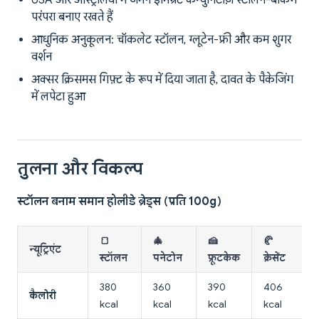
USA और ऑस्ट्रेलिया में जर्मन इमिग्रेंट कम्युनिटीज़ स्टॉलन-बेकिंग
परंपरा बनाए रखते हैं
आधुनिक अनुकूलन: चॉकलेट स्टॉलन, ग्लूटेन-फ्री और कम शुगर
वर्शन
अक्सर क्रिसमस गिफ़्ट के रूप में दिया जाता है, दावत के पैकेजिंग
में लपेटा हुआ
तुलना और विकल्प
स्टॉलन बनाम समान होलीडे ब्रेड्स (प्रति 100g)
🍞
🎄
🍰
🥐
न्यूट्रिएंट
स्टॉलन
पनेटोन
फ्रूटकेक
क्रेसेंट
380
360
390
406
कैलोरी
kcal
kcal
kcal
kcal