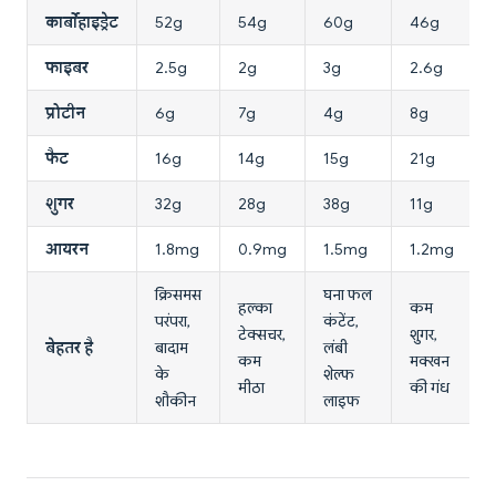
कार्बोहाइड्रेट
52g
54g
60g
46g
फाइबर
2.5g
2g
3g
2.6g
प्रोटीन
6g
7g
4g
8g
फैट
16g
14g
15g
21g
शुगर
32g
28g
38g
11g
आयरन
1.8mg
0.9mg
1.5mg
1.2mg
क्रिसमस
घना फल
हल्का
कम
परंपरा,
कंटेंट,
टेक्सचर,
शुगर,
बेहतर है
बादाम
लंबी
कम
मक्खन
के
शेल्फ
मीठा
की गंध
शौकीन
लाइफ