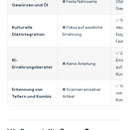
❌ Feste Nährwerte
Ölstän
Gewürzen und Öl
Gewürz
✅ Tradi
Kulturelle
❌ Fokus auf westliche
deutsc
Diätintegration
Ernährung
Essgew
Feste
✅ 24/7-
KI-
Ernähru
❌ Keine Anleitung
Ernährungsberater
auf die
Küche tr
✅ Volls
Erkennung von
❌ Scannen einzelner
von Tel
Tellern und Kombis
Artikel
Kombin