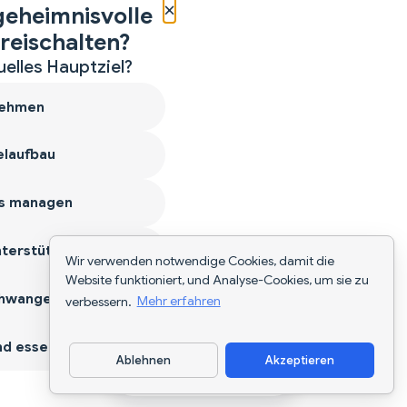
×
geheimnisvolle
reischalten?
uelles Hauptziel?
ehmen
laufbau
s managen
terstützen
Wir verwenden notwendige Cookies, damit die
Website funktioniert, und Analyse-Cookies, um sie zu
hwangerschaft
verbessern.
Mehr erfahren
d essen
Ablehnen
Akzeptieren
App herunterladen