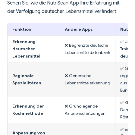
Sehen Sie, wie die NutriScan App Ihre Erfahrung mit
der Verfolgung deutscher Lebensmittel verändert:
Funktion
Andere Apps
NutriS
Erkennung
✅ Umfa
❌ Begrenzte deutsche
deutscher
Training
Lebensmitteldatenbank
Lebensmittel
deutsc
✅ Geri
Regionale
❌ Generische
regiona
Spezialitäten
Lebensmittelerkennung
aus de
Bundes
✅ KI erk
Erkennung der
❌ Grundlegende
Dämpf-
Kochmethode
Kalorienschätzungen
Röstme
✅ Einst
Anpassung von