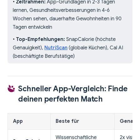
•
Zeitrahmen:
App-Grundlagen in 2-3 Tagen
lernen, Gesundheitsverbesserungen in 4-6
Wochen sehen, dauerhafte Gewohnheiten in 90
Tagen entwickeln
•
Top-Empfehlungen:
SnapCalorie (höchste
Genauigkeit),
NutriScan
(globale Küchen), Cal AI
(beschäftigte Berufstätige)
Schneller App-Vergleich: Finde
deinen perfekten Match
App
Beste für
Genauig
Wissenschaftliche
2x visuel