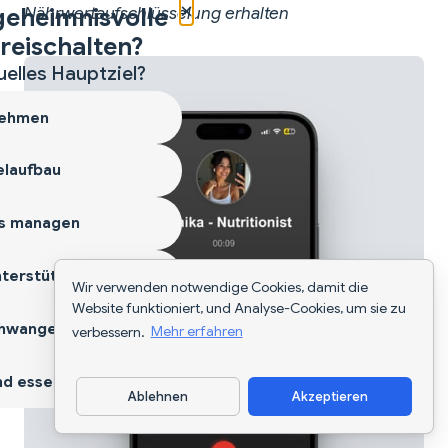
×
geheimnisvolle
Nährwertaufschlüsselung erhalten
reischalten?
uelles Hauptziel?
ehmen
laufbau
s managen
terstützen
Wir verwenden notwendige Cookies, damit die
Website funktioniert, und Analyse-Cookies, um sie zu
hwangerschaft
verbessern.
Mehr erfahren
d essen
Ablehnen
Akzeptieren
App herunterladen