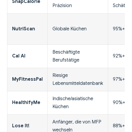
SnapCalorie
Präzision
Schätzu
NutriScan
Globale Küchen
95%+
Beschäftigte
Cal AI
92%+
Berufstätige
Riesige
MyFitnessPal
97%+
Lebensmitteldatenbank
Indische/asiatische
HealthifyMe
90%+
Küchen
Anfänger, die von MFP
Lose It!
88%+
wechseln