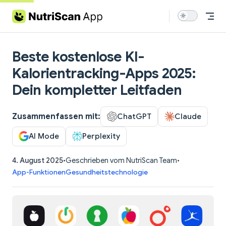
Skip to content
Beste kostenlose KI-
Kalorientracking-Apps 2025:
Dein kompletter Leitfaden
Zusammenfassen mit:
ChatGPT
Claude
AI Mode
Perplexity
4. August 2025
•
Geschrieben vom NutriScan Team
•
App-Funktionen
Gesundheitstechnologie