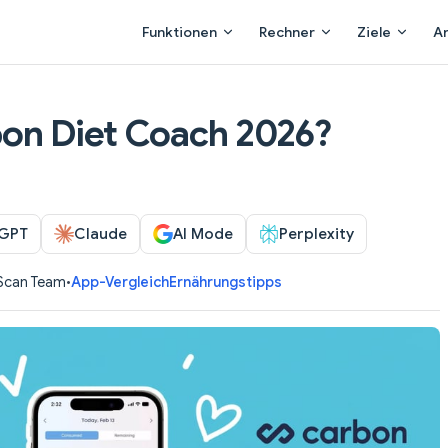
Main Navigation
Funktionen
Rechner
Ziele
A
bon Diet Coach 2026?
GPT
Claude
AI Mode
Perplexity
iScan Team
•
App-Vergleich
Ernährungstipps