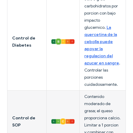
carbohidratos por
porcion con bajo
impacto
glucemico.
La
quercetina de la
Control de
cebolla puede
Diabetes
apoyar la
regulacion del
azucar en sangre
.
Controlar las
porciones
cuidadosamente.
Contenido
moderado de
grasa; el queso
Control de
proporciona calcio.
SOP
Limitar a 1 porcion
y combinar con