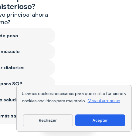
isterioso?
vo principal ahora
mo?
 de peso
 músculo
r diabetes
 para SOP
Usamos cookies necesarias para que el sitio funcione y
 saludable
cookies analíticas para mejorarlo.
Más información
más sano
Rechazar
Aceptar
Descargar app