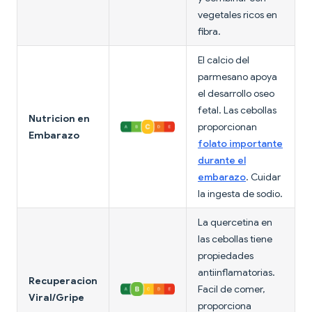
vegetales ricos en
fibra.
El calcio del
parmesano apoya
el desarrollo oseo
fetal. Las cebollas
Nutricion en
proporcionan
Embarazo
folato importante
durante el
embarazo
. Cuidar
la ingesta de sodio.
La quercetina en
las cebollas tiene
propiedades
antiinflamatorias.
Recuperacion
Facil de comer,
Viral/Gripe
proporciona