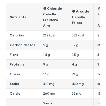
🧅 Chips de
🥔 C
🧅 Aros de
Cebolla
Pata
Nutriente
Cebolla
Freidora
Frei
Fritos
Aire
Aire
Calorias
212 kcal
332 kcal
270 k
Carbohidratos
9 g
32 g
35 g
Fibra
1,8 g
1,5 g
3 g
Proteina
9 g
4 g
3 g
Grasa
16 g
21 g
14 g
Sodio
410 mg
430 mg
380 
Calcio
260 mg
35 mg
15 m
Snack
Snac