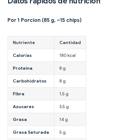
Datos rapidos de nutricion
Por 1 Porcion (85 g, ~15 chips)
Nutriente
Cantidad
Calorias
180 kcal
Proteina
8 g
Carbohidratos
8 g
Fibra
1,5 g
Azucares
3,5 g
Grasa
14 g
Grasa Saturada
5 g