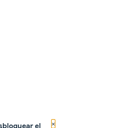
×
sbloquear el