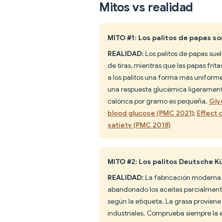
Mitos vs realidad
MITO #1: Los palitos de papas so
REALIDAD:
Los palitos de papas sue
de tiras, mientras que las papas frit
a los palitos una forma más uniforme
una respuesta glucémica ligeramente
calórica por gramo es pequeña.
Gly
blood glucose (PMC 2021)
;
Effect 
satiety (PMC 2018)
MITO #2: Los palitos Deutsche K
REALIDAD:
La fabricación moderna d
abandonado los aceites parcialmente
según la etiqueta. La grasa proviene 
industriales. Comprueba siempre la 