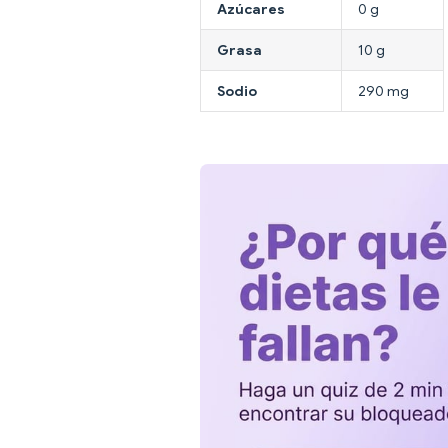
Azúcares
0 g
Grasa
10 g
Sodio
290 mg