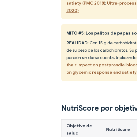
satiety (PMC 2018)
;
Ultra-process
2020)
MITO #5: Los palitos de papas 
REALIDAD:
Con 15 g de carbohidrato
de su peso de los carbohidratos. Su
porción sin darse cuenta, triplicand
their impact on postprandial bloo
on glycemic response and satiety
NutriScore por objeti
Objetivo de
NutriScore
salud