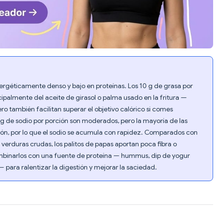
nergéticamente denso y bajo en proteínas. Los 10 g de grasa por
ipalmente del aceite de girasol o palma usado en la fritura —
ero también facilitan superar el objetivo calórico si comes
g de sodio por porción son moderados, pero la mayoría de las
n, por lo que el sodio se acumula con rapidez. Comparados con
s verduras crudas, los palitos de papas aportan poca fibra o
binarlos con una fuente de proteína — hummus, dip de yogur
 para ralentizar la digestión y mejorar la saciedad.