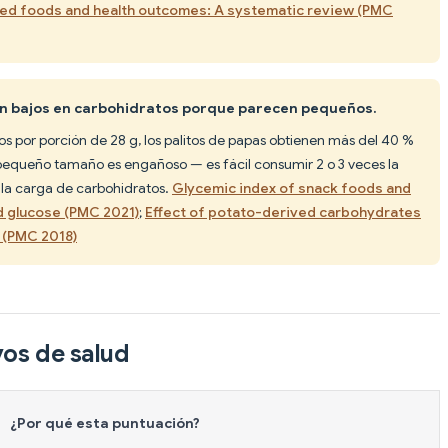
ed foods and health outcomes: A systematic review (PMC
son bajos en carbohidratos porque parecen pequeños.
s por porción de 28 g, los palitos de papas obtienen más del 40 %
 pequeño tamaño es engañoso — es fácil consumir 2 o 3 veces la
o la carga de carbohidratos.
Glycemic index of snack foods and
d glucose (PMC 2021)
;
Effect of potato-derived carbohydrates
 (PMC 2018)
vos de salud
¿Por qué esta puntuación?