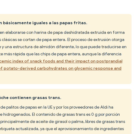
n básicamente iguales a las papas fritas.
len elaborarse con harina de papa deshidratada extruida en forma
as clásicas se cortan de papa entera. El proceso de extrusión otorga
 y una estructura de almidón diferente, lo que puede traducirse en
 más rápida que las chips de papa entera, aunque la diferencia
cemic index of snack foods and their impact on postprandial
of potato-derived carbohydrates on glycemic response and
üche contienen grasas trans.
e palitos de papas en la UE y por los proveedores de Aldi ha
 hidrogenados. El contenido de grasas trans es 0 g por porción
principalmente de aceite de girasol o palma, libres de grasas trans
etiqueta actualizada, ya que el aprovisionamiento de ingredientes