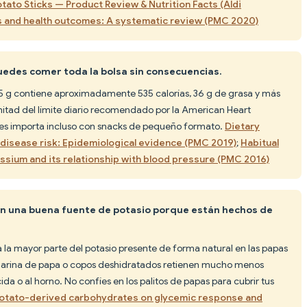
ato Sticks — Product Review & Nutrition Facts (Aldi
 and health outcomes: A systematic review (PMC 2020)
edes comer toda la bolsa sin consecuencias.
5 g contiene aproximadamente 535 calorías, 36 g de grasa y más
itad del límite diario recomendado por la American Heart
iones importa incluso con snacks de pequeño formato.
Dietary
 disease risk: Epidemiological evidence (PMC 2019)
;
Habitual
ssium and its relationship with blood pressure (PMC 2016)
son una buena fuente de potasio porque están hechos de
 la mayor parte del potasio presente de forma natural en las papas
n harina de papa o copos deshidratados retienen mucho menos
a o al horno. No confíes en los palitos de papas para cubrir tus
potato-derived carbohydrates on glycemic response and