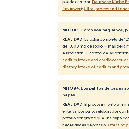
puede cambiar.
Deutsche Küche Pot
Reviewer)
;
Ultra-processed foods
MITO #3: Como son pequeños, pu
REALIDAD:
La bolsa completa de 12
de 1.000 mg de sodio — más de la m
Association. El control de las porc
sodium intake and cardiovascular
dietary intake of sodium and pota
MITO #4: Los palitos de papas 
papas.
REALIDAD:
El procesamiento elimina
enteras. Los palitos elaborados co
potasio por gramo que una papa cocid
necesidades de potasio.
Effect of 