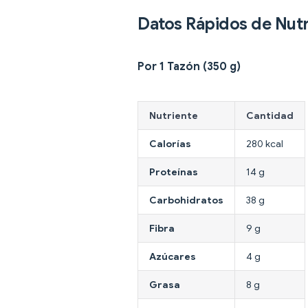
Datos Rápidos de Nutr
Por 1 Tazón (350 g)
Nutriente
Cantidad
Calorías
280 kcal
Proteínas
14 g
Carbohidratos
38 g
Fibra
9 g
Azúcares
4 g
Grasa
8 g