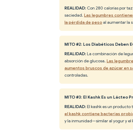
REALIDAD:
Con 280 calorías por taz
saciedad.
Las legumbres contienen
la pérdida de peso
al aumentar la s
MITO #2: Los Diabéticos Deben E
REALIDAD:
La combinación de legumb
absorción de glucosa.
Las legumbre
aumentos bruscos de azúcar en s
controladas.
MITO #3: El Kashk Es un Lácteo 
REALIDAD:
El kashk es un producto 
el kashk contiene bacterias probi
y la inmunidad—similar al yogur y el k