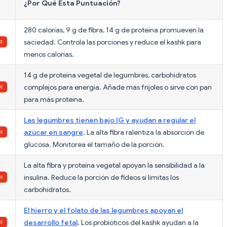
¿Por Qué Esta Puntuación?
280 calorías, 9 g de fibra, 14 g de proteína promueven la
saciedad. Controla las porciones y reduce el kashk para
menos calorías.
14 g de proteína vegetal de legumbres, carbohidratos
complejos para energía. Añade más frijoles o sirve con pan
para más proteína.
Las legumbres tienen bajo IG y ayudan a regular el
azúcar en sangre
. La alta fibra ralentiza la absorción de
glucosa. Monitorea el tamaño de la porción.
La alta fibra y proteína vegetal apoyan la sensibilidad a la
insulina. Reduce la porción de fideos si limitas los
carbohidratos.
El hierro y el folato de las legumbres apoyan el
desarrollo fetal
. Los probióticos del kashk ayudan a la