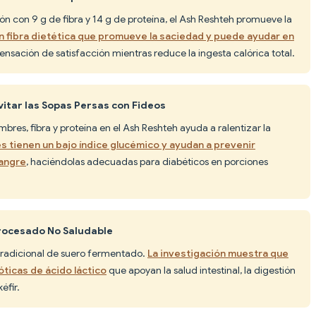
ón con 9 g de fibra y 14 g de proteína, el Ash Reshteh promueve la
 fibra dietética que promueve la saciedad y puede ayudar en
ensación de satisfacción mientras reduce la ingesta calórica total.
vitar las Sopas Persas con Fideos
res, fibra y proteína en el Ash Reshteh ayuda a ralentizar la
s tienen un bajo índice glucémico y ayudan a prevenir
angre
, haciéndolas adecuadas para diabéticos en porciones
Procesado No Saludable
tradicional de suero fermentado.
La investigación muestra que
óticas de ácido láctico
que apoyan la salud intestinal, la digestión
éfir.