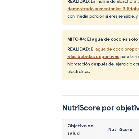
REALIDAD
: La inulina de alcachofa
demostrado aumentar las Bifidoba
con media porción si eres sensible, y 
MITO #4: El agua de coco es so
REALIDAD
:
El agua de coco propor
a las bebidas deportivas
para la r
hidratación después del ejercicio c
electrolitos.
NutriScore por objeti
Objetivo de
NutriScore
salud