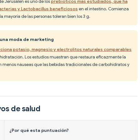
 de Jerusalén es uno de los
prebióticos más estudiados, que ha
cterias y Lactobacillus beneficiosos
en el intestino. Comienza
la mayoría de las personas toleran bien los 3 g.
lo una moda de marketing
ciona potasio, magnesio y electrolitos naturales comparables
ehidratación. Los estudios muestran que restaura eficazmente la
on menos náuseas que las bebidas tradicionales de carbohidratos y
vos de salud
¿Por qué esta puntuación?