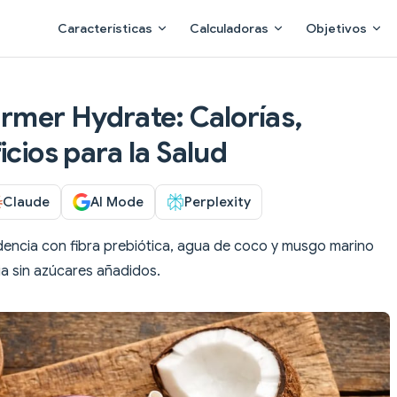
Main Navigation
Características
Calculadoras
Objetivos
armer Hydrate: Calorías,
icios para la Salud
Claude
AI Mode
Perplexity
ndencia con fibra prebiótica, agua de coco y musgo marino
ia sin azúcares añadidos.