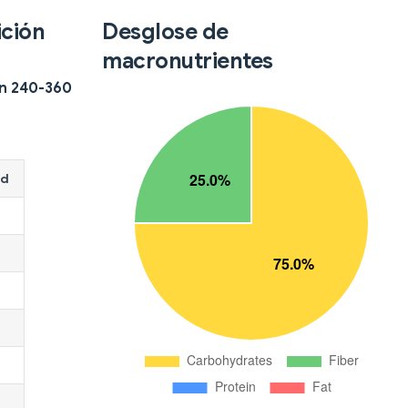
ición
Desglose de
macronutrientes
en 240-360
ad