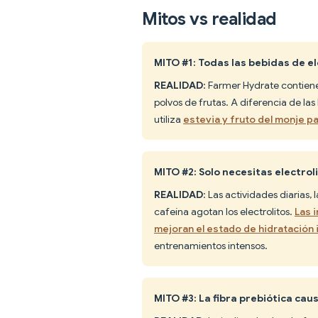
Mitos vs realidad
MITO #1: Todas las bebidas de e
REALIDAD
: Farmer Hydrate contien
polvos de frutas. A diferencia de la
utiliza
estevia y fruto del monje p
MITO #2: Solo necesitas electrol
REALIDAD
: Las actividades diarias,
cafeína agotan los electrolitos.
Las 
mejoran el estado de hidratación
entrenamientos intensos.
MITO #3: La fibra prebiótica c