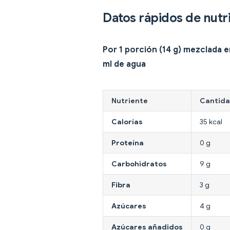
Datos rápidos de nutr
Por 1 porción (14 g) mezclada 
ml de agua
Nutriente
Cantid
Calorías
35 kcal
Proteína
0 g
Carbohidratos
9 g
Fibra
3 g
Azúcares
4 g
Azúcares añadidos
0 g