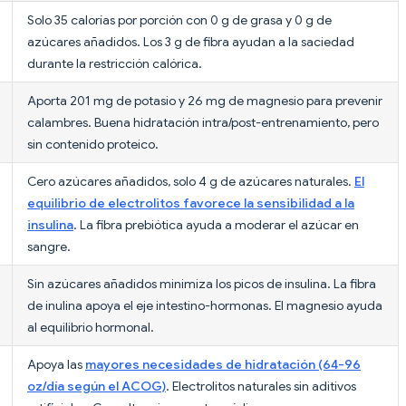
Solo 35 calorías por porción con 0 g de grasa y 0 g de
azúcares añadidos. Los 3 g de fibra ayudan a la saciedad
durante la restricción calórica.
Aporta 201 mg de potasio y 26 mg de magnesio para prevenir
calambres. Buena hidratación intra/post-entrenamiento, pero
sin contenido proteico.
Cero azúcares añadidos, solo 4 g de azúcares naturales.
El
equilibrio de electrolitos favorece la sensibilidad a la
insulina
. La fibra prebiótica ayuda a moderar el azúcar en
sangre.
Sin azúcares añadidos minimiza los picos de insulina. La fibra
de inulina apoya el eje intestino-hormonas. El magnesio ayuda
al equilibrio hormonal.
Apoya las
mayores necesidades de hidratación (64-96
oz/día según el ACOG)
. Electrolitos naturales sin aditivos