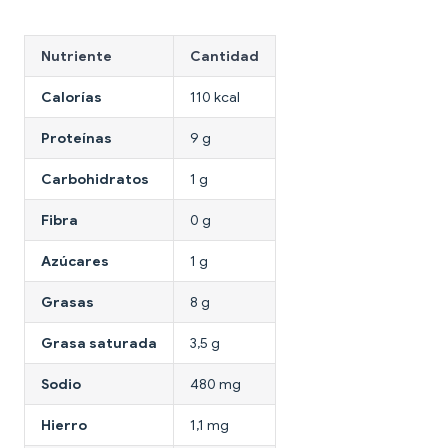
Nutriente
Cantidad
Calorías
110 kcal
Proteínas
9 g
Carbohidratos
1 g
Fibra
0 g
Azúcares
1 g
Grasas
8 g
Grasa saturada
3,5 g
Sodio
480 mg
Hierro
1,1 mg