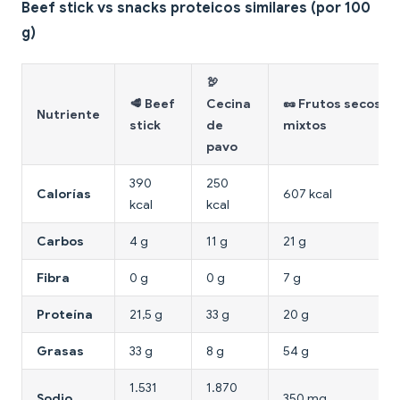
Beef stick vs snacks proteicos similares (por 100
g)
🦃
🥩 Beef
Cecina
🥜 Frutos secos
Nutriente
stick
de
mixtos
pavo
390
250
Calorías
607 kcal
kcal
kcal
Carbos
4 g
11 g
21 g
Fibra
0 g
0 g
7 g
Proteína
21,5 g
33 g
20 g
Grasas
33 g
8 g
54 g
1.531
1.870
Sodio
350 mg