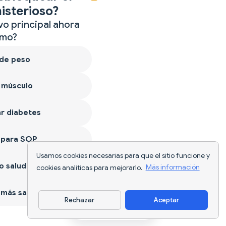
isterioso?
vo principal ahora
mo?
 de peso
 músculo
r diabetes
 para SOP
Usamos cookies necesarias para que el sitio funcione y
 saludable
cookies analíticas para mejorarlo.
Más información
más sano
Rechazar
Aceptar
Descargar app