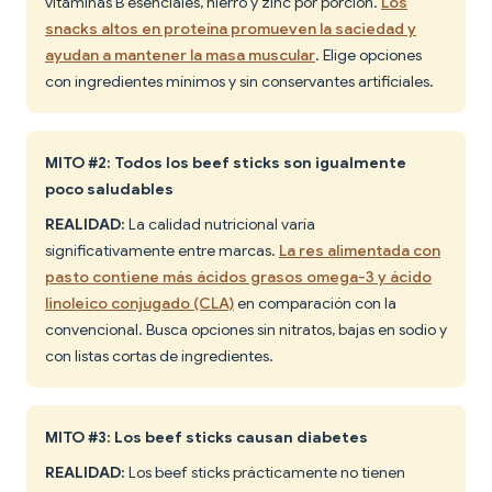
vitaminas B esenciales, hierro y zinc por porción.
Los
snacks altos en proteína promueven la saciedad y
ayudan a mantener la masa muscular
. Elige opciones
con ingredientes mínimos y sin conservantes artificiales.
MITO #2: Todos los beef sticks son igualmente
poco saludables
REALIDAD:
La calidad nutricional varía
significativamente entre marcas.
La res alimentada con
pasto contiene más ácidos grasos omega-3 y ácido
linoleico conjugado (CLA)
en comparación con la
convencional. Busca opciones sin nitratos, bajas en sodio y
con listas cortas de ingredientes.
MITO #3: Los beef sticks causan diabetes
REALIDAD:
Los beef sticks prácticamente no tienen