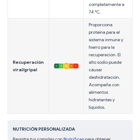
completamente a
74 °C.
Proporciona
proteína para el
sistema inmune y
hierro para la
recuperación. El
Recuperación
alto sodio puede
viral/gripal
causar
deshidratación.
Acompaña con
alimentos
hidratantes y
líquidos.
NUTRICIÓN PERSONALIZADA
Registra tus comidas con
NutriScan
para obtener