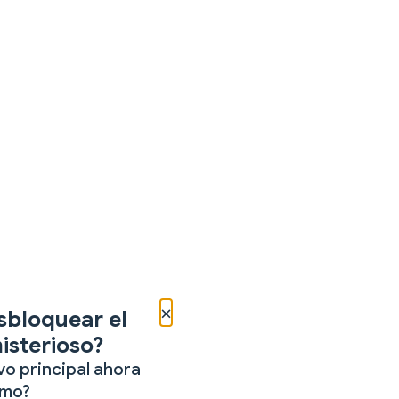
×
sbloquear el
isterioso?
vo principal ahora
mo?