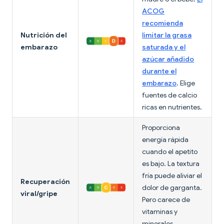
ACOG
recomienda
Nutrición del
limitar la grasa
embarazo
saturada y el
azúcar añadido
durante el
embarazo
. Elige
fuentes de calcio
ricas en nutrientes.
Proporciona
energía rápida
cuando el apetito
es bajo. La textura
fría puede aliviar el
Recuperación
dolor de garganta.
viral/gripe
Pero carece de
vitaminas y
minerales