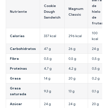
Barra
Cookie
de
Magnum
Nutriente
Dough
hielo
Classic
Sandwich
de
frutas
100
Calorías
337 kcal
296 kcal
kcal
Carbohidratos
47 g
26 g
24 g
Fibra
0,5 g
0,5 g
0,5 g
Proteínas
4,7 g
4,2 g
0,5 g
Grasa
14 g
20 g
0,2 g
Grasa
9,3 g
13 g
0,1 g
saturada
Azúcar
24 g
24 g
20 g