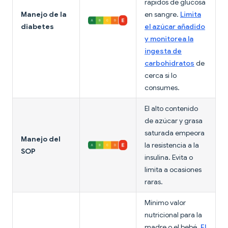
rápidos de glucosa
Manejo de la
en sangre.
Limita
diabetes
el azúcar añadido
y monitorea la
ingesta de
carbohidratos
de
cerca si lo
consumes.
El alto contenido
de azúcar y grasa
saturada empeora
Manejo del
la resistencia a la
SOP
insulina. Evita o
limita a ocasiones
raras.
Mínimo valor
nutricional para la
madre o el bebé.
El