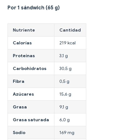
Por 1 sándwich (65 g)
Nutriente
Cantidad
Calorías
219 kcal
Proteínas
3,1 g
Carbohidratos
30,5 g
Fibra
0,5 g
Azúcares
15,6 g
Grasa
9,1 g
Grasa saturada
6,0 g
Sodio
169 mg