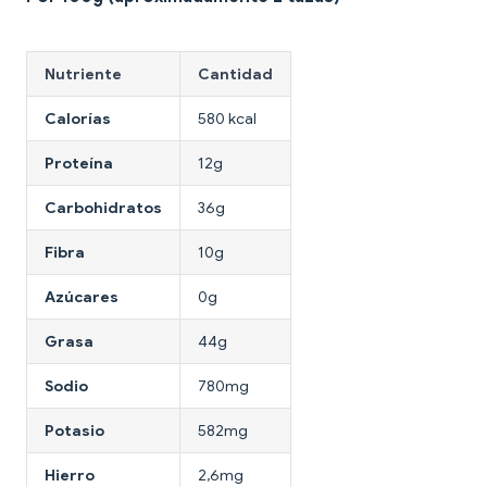
Nutriente
Cantidad
Calorías
580 kcal
Proteína
12g
Carbohidratos
36g
Fibra
10g
Azúcares
0g
Grasa
44g
Sodio
780mg
Potasio
582mg
Hierro
2,6mg