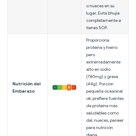
o nueces en su
lugar. Evita bhujia
completamente si
tienes SOP.
Proporciona
proteína y hierro
pero
extremadamente
alto en sodio
(780mg) y grasa
Nutrición del
(44g). Porción
Embarazo
pequeña ocasional
ok; prefiere fuentes
de proteína más
saludables como
dal, nueces, paneer
para nutrición
diaria.