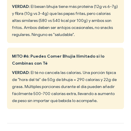
VERDAD
: El besan bhujia tiene más proteína (12g vs 6-7g)
y fibra (10g vs 3-4g) que las papas fritas, pero calorías
altas similares (580 vs 540 kcal por 100g) y ambos son
fritos. Ambos deben ser antojos ocasionales, no snacks
regulares. Ninguno es "saludable".
MITO #6: Puedes Comer Bhujia Ilimitado si lo
Combinas con Té
VERDAD
: El té no cancela las calorías. Una porción típica
de "hora del té" de 50g de bhujia = 290 calorías y 22g de
grasa. Múltiples porciones durante el día pueden añadir
fácilmente 500-700 calorías extra, llevando a aumento
de peso sin importar qué bebida lo acompañe.