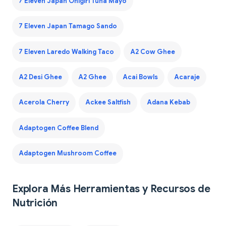
7 Eleven Japan Onigiri Tuna Mayo
7 Eleven Japan Tamago Sando
7 Eleven Laredo Walking Taco
A2 Cow Ghee
A2 Desi Ghee
A2 Ghee
Acai Bowls
Acaraje
Acerola Cherry
Ackee Saltfish
Adana Kebab
Adaptogen Coffee Blend
Adaptogen Mushroom Coffee
Explora Más Herramientas y Recursos de
Nutrición