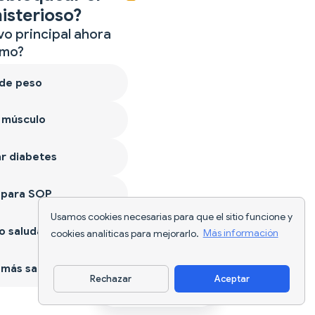
isterioso?
vo principal ahora
mo?
 de peso
 músculo
r diabetes
 para SOP
Usamos cookies necesarias para que el sitio funcione y
 saludable
cookies analíticas para mejorarlo.
Más información
más sano
Rechazar
Aceptar
Descargar app