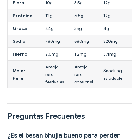
Fibra
10g
3,5g
12g
Proteína
12g
6,5g
12g
Grasa
44g
35g
4g
Sodio
780mg
580mg
320mg
Hierro
2,6mg
1,2mg
3,4mg
Antojo
Antojo
Mejor
Snacking
raro,
raro,
Para
saludable
festivales
ocasional
Preguntas Frecuentes
¿Es el besan bhujia bueno para perder