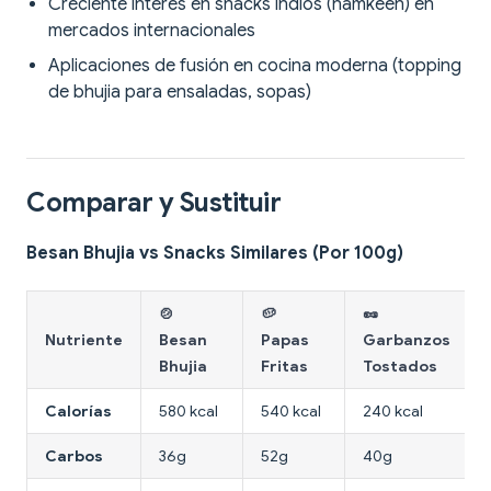
Creciente interés en snacks indios (namkeen) en
mercados internacionales
Aplicaciones de fusión en cocina moderna (topping
de bhujia para ensaladas, sopas)
Comparar y Sustituir
Besan Bhujia vs Snacks Similares (Por 100g)
🍲
🥔
🥜
Nutriente
Besan
Papas
Garbanzos
Bhujia
Fritas
Tostados
Calorías
580 kcal
540 kcal
240 kcal
Carbos
36g
52g
40g