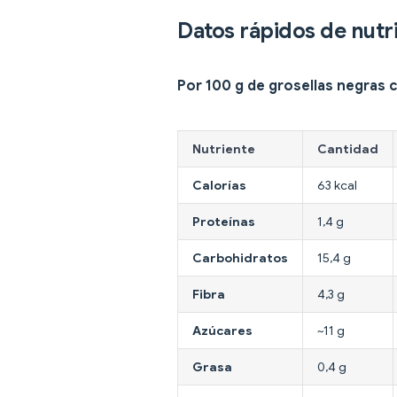
Datos rápidos de nutr
Por 100 g de grosellas negras 
Nutriente
Cantidad
Calorías
63 kcal
Proteínas
1,4 g
Carbohidratos
15,4 g
Fibra
4,3 g
Azúcares
~11 g
Grasa
0,4 g