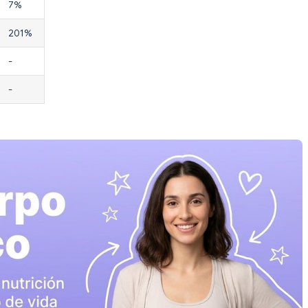
7%
201%
-
-