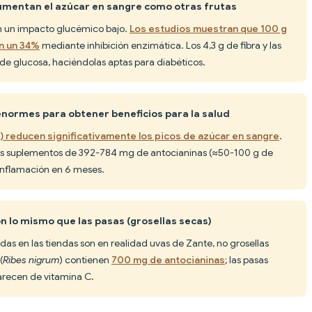
aumentan el azúcar en sangre como otras frutas
en un impacto glucémico bajo.
Los estudios muestran que 100 g
en un 34%
mediante inhibición enzimática. Los 4,3 g de fibra y las
 de glucosa, haciéndolas aptas para diabéticos.
enormes para obtener beneficios para la salud
s) reducen significativamente los picos de azúcar en sangre
.
los suplementos de 392-784 mg de antocianinas (≈50-100 g de
a inflamación en 6 meses.
on lo mismo que las pasas (grosellas secas)
idas en las tiendas son en realidad uvas de Zante, no grosellas
(
Ribes nigrum
) contienen
700 mg de antocianinas
; las pasas
arecen de vitamina C.