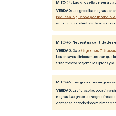
MITO #4: Las grosellas negras 
VERDAD
: Las grosellas negras tien
reducen la glucosa postprandial 
antocianinas ralentizan la absorción
MITO #5: Necesitas cantidades 
VERDAD
: Solo
75 gramos (1,5 taza
Los ensayos clínicos muestran que 
fruta fresca) mejoran los lípidos y l
MITO #6: Las grosellas negras s
VERDAD
: Las "grosellas secas" vend
negras. Las grosellas negras frescas 
contienen antocianinas mínimas y c