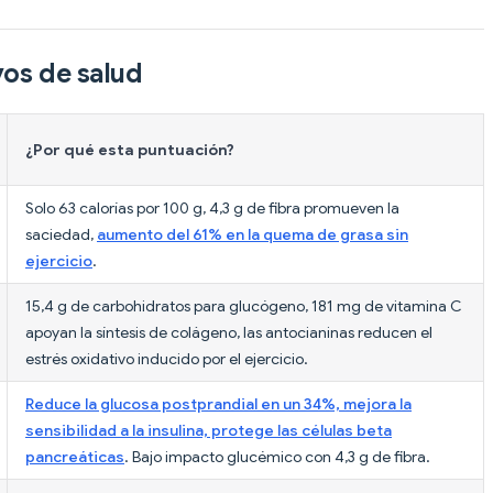
vos de salud
¿Por qué esta puntuación?
Solo 63 calorías por 100 g, 4,3 g de fibra promueven la
saciedad,
aumento del 61% en la quema de grasa sin
ejercicio
.
15,4 g de carbohidratos para glucógeno, 181 mg de vitamina C
apoyan la síntesis de colágeno, las antocianinas reducen el
estrés oxidativo inducido por el ejercicio.
Reduce la glucosa postprandial en un 34%, mejora la
sensibilidad a la insulina, protege las células beta
pancreáticas
. Bajo impacto glucémico con 4,3 g de fibra.