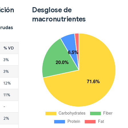
ición
Desglose de
macronutrientes
crudas
% VD
3%
3%
12%
11%
-
2%