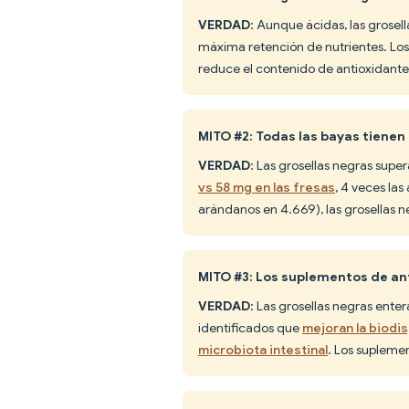
VERDAD
: Aunque ácidas, las grosel
máxima retención de nutrientes. Lo
reduce el contenido de antioxidant
MITO #2: Todas las bayas tienen 
VERDAD
: Las grosellas negras sup
vs 58 mg en las fresas
, 4 veces la
arándanos en 4.669), las grosellas n
MITO #3: Los suplementos de an
VERDAD
: Las grosellas negras ente
identificados que
mejoran la biodis
microbiota intestinal
. Los supleme