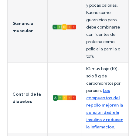
y pocas calorias.
Bueno como
guarnicion pero
Ganancia
debe combinarse
muscular
con fuentes de
proteina como
pollo a la parrilla o
tofu.
IG muy bajo (10),
solo 8 g de
carbohidratos por
porcion.
Los
Control de la
compuestos del
diabetes
repollo mejoran la
sensibilidad a la
insulina y reducen
la inflamacion
.