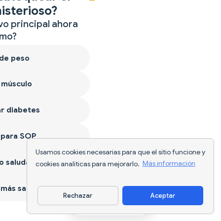
isterioso?
vo principal ahora
mo?
 de peso
 músculo
r diabetes
 para SOP
Usamos cookies necesarias para que el sitio funcione y
 saludable
cookies analíticas para mejorarlo.
Más información
más sano
Rechazar
Aceptar
Descargar app