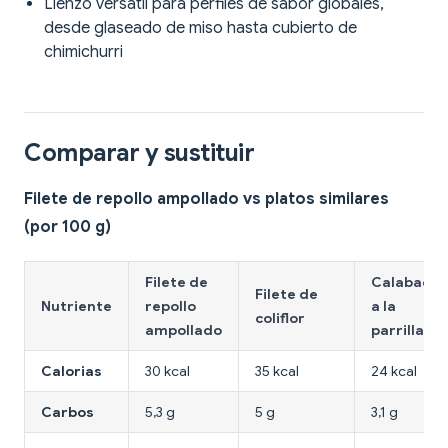
Lienzo versatil para perfiles de sabor globales,
desde glaseado de miso hasta cubierto de
chimichurri
Comparar y sustituir
Filete de repollo ampollado vs platos similares
(por 100 g)
Filete de
Calabacin
Filete de
Nutriente
repollo
a la
coliflor
ampollado
parrilla
Calorias
30 kcal
35 kcal
24 kcal
Carbos
5,3 g
5 g
3,1 g