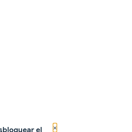
×
sbloquear el