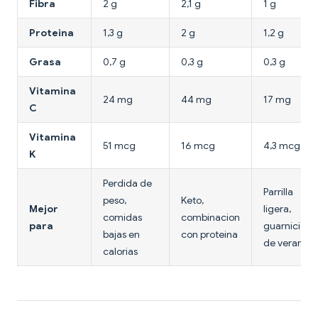
Fibra
2 g
2,1 g
1 g
Proteina
1,3 g
2 g
1,2 g
Grasa
0,7 g
0,3 g
0,3 g
Vitamina
24 mg
44 mg
17 mg
C
Vitamina
51 mcg
16 mcg
4,3 mcg
K
Perdida de
Parrilla
peso,
Keto,
Mejor
ligera,
comidas
combinacion
para
guarnicion
bajas en
con proteina
de verano
calorias