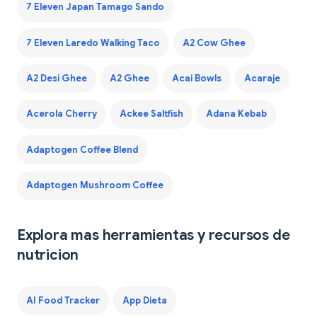
7 Eleven Japan Tamago Sando
7 Eleven Laredo Walking Taco
A2 Cow Ghee
A2 Desi Ghee
A2 Ghee
Acai Bowls
Acaraje
Acerola Cherry
Ackee Saltfish
Adana Kebab
Adaptogen Coffee Blend
Adaptogen Mushroom Coffee
Explora mas herramientas y recursos de
nutricion
AI Food Tracker
App Dieta