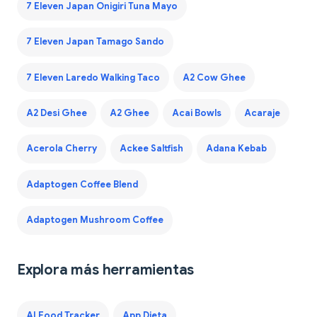
7 Eleven Japan Onigiri Tuna Mayo
7 Eleven Japan Tamago Sando
7 Eleven Laredo Walking Taco
A2 Cow Ghee
A2 Desi Ghee
A2 Ghee
Acai Bowls
Acaraje
Acerola Cherry
Ackee Saltfish
Adana Kebab
Adaptogen Coffee Blend
Adaptogen Mushroom Coffee
Explora más herramientas
AI Food Tracker
App Dieta