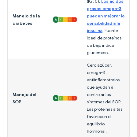
(IG: 0).
Los ácidos
grasos omega-3
Manejo de la
pueden mejorar la
diabetes
sensibilidad a la
insulina
. Fuente
ideal de proteínas
de bajo índice
glucémico.
Cero azúcar,
omega-3
antiinflamatorios
que ayudan a
Manejo del
controlar los
SOP
síntomas del SOP.
Las proteínas altas
favorecen el
equilibrio
hormonal.