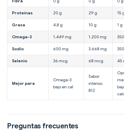
Fibra
0 g
0 g
0 g
Proteínas
20 g
29 g
15 g
Grasa
4,8 g
10 g
1 g
Omega-3
1.449 mg
1.200 mg
350 m
Sodio
600 mg
3.668 mg
350 m
Selenio
36 mcg
68 mcg
45 mc
Opción
Sabor
Omega-3
más
Mejor para
intenso,
bajo en cal
baja en
B12
caloría
Preguntas frecuentes