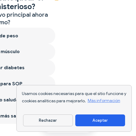
isterioso?
vo principal ahora
mo?
 de peso
 músculo
r diabetes
 para SOP
Usamos cookies necesarias para que el sitio funcione y
 saludable
cookies analíticas para mejorarlo.
Más información
más sano
Rechazar
Aceptar
Descargar app