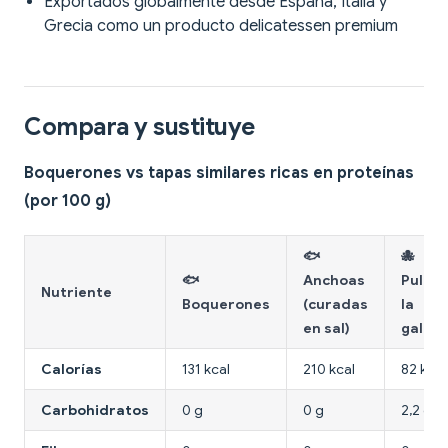
Exportados globalmente desde España, Italia y
Grecia como un producto delicatessen premium
Compara y sustituye
Boquerones vs tapas similares ricas en proteínas
(por 100 g)
🐟
🐙
🐟
Anchoas
Pulpo 
Nutriente
Boquerones
(curadas
la
en sal)
galleg
Calorías
131 kcal
210 kcal
82 kcal
Carbohidratos
0 g
0 g
2,2 g