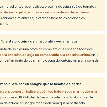
 ingredientes reconocibles: proteína de soja, ragú de tomate y
proteína vegetal proporcionan una síntesis de proteína
as animales, mientras que ofrecen beneficios adicionales
tinal.
ficiente proteína de una comida vegana lista
uete de soja es una proteína completa que contiene todos los
 de la proteína de soja es comparable a la proteína animal
en la
ompañamiento de edamame o sopa de lentejas para una comida
 más el azúcar en sangre que la lasaña de carne
e soja tienen un índice glucémico bajo y ayudan a moderar la
 y la grasa en BOSH! Hearty Lasagne ralentizan la absorción de
va de azúcar en sangre más moderada que la pasta sola.