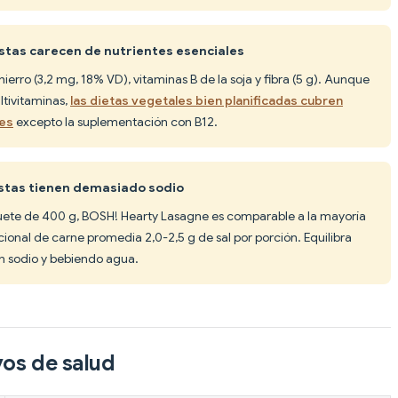
stas carecen de nutrientes esenciales
ierro (3,2 mg, 18% VD), vitaminas B de la soja y fibra (5 g). Aunque
tivitaminas,
las dietas vegetales bien planificadas cubren
les
excepto la suplementación con B12.
istas tienen demasiado sodio
quete de 400 g, BOSH! Hearty Lasagne es comparable a la mayoría
icional de carne promedia 2,0-2,5 g de sal por porción. Equilibra
 sodio y bebiendo agua.
vos de salud