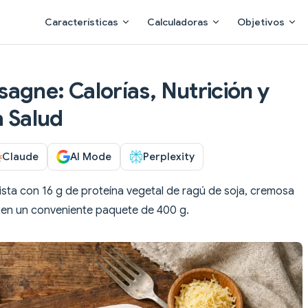
Main Navigation
Características
Calculadoras
Objetivos
agne: Calorías, Nutrición y
a Salud
Claude
AI Mode
Perplexity
ista con 16 g de proteína vegetal de ragú de soja, cremosa
 en un conveniente paquete de 400 g.