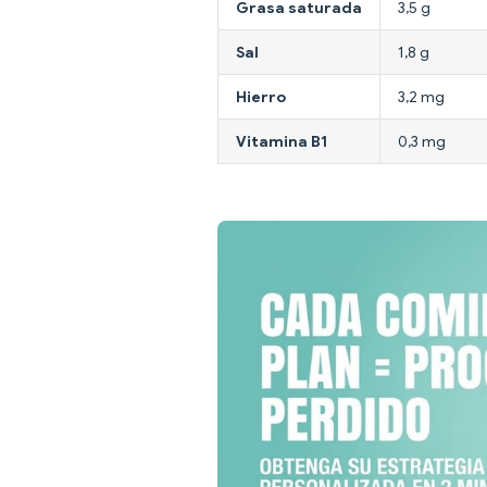
Grasa saturada
3,5 g
Sal
1,8 g
Hierro
3,2 mg
Vitamina B1
0,3 mg