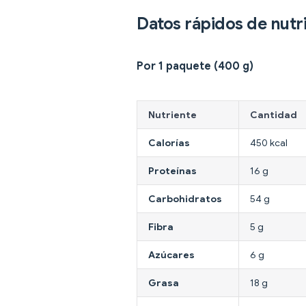
Datos rápidos de nutr
Por 1 paquete (400 g)
Nutriente
Cantidad
Calorías
450 kcal
Proteínas
16 g
Carbohidratos
54 g
Fibra
5 g
Azúcares
6 g
Grasa
18 g