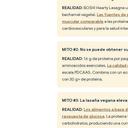
REALIDAD:
BOSH! Hearty Lasagne usa
bechamel vegetal.
Las fuentes de 
muscular comparable
a las proteín
cardiovasculares y para la salud intes
MITO #2: No se puede obtener su
REALIDAD:
16 g de proteína por paq
aminoácidos esenciales.
La calidad
escala PDCAAS. Combina con un ac
con 30 g+ de proteína.
MITO #3: La lasaña vegana eleva
REALIDAD:
Los alimentos a base d
respuesta de glucosa
. La proteína
carbohidratos, produciendo una cur