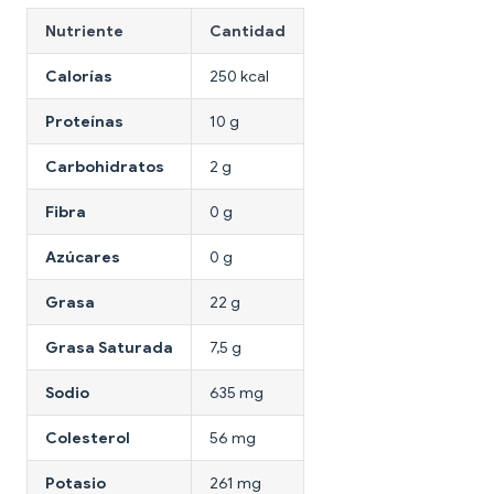
Nutriente
Cantidad
Calorías
250 kcal
Proteínas
10 g
Carbohidratos
2 g
Fibra
0 g
Azúcares
0 g
Grasa
22 g
Grasa Saturada
7,5 g
Sodio
635 mg
Colesterol
56 mg
Potasio
261 mg