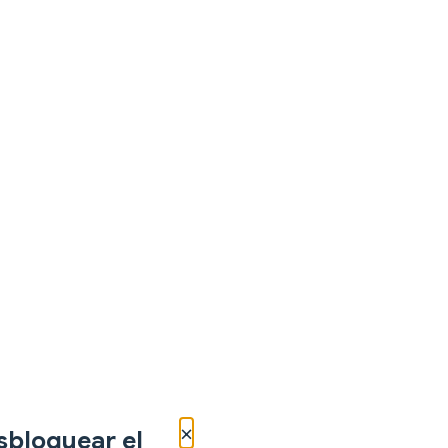
×
sbloquear el