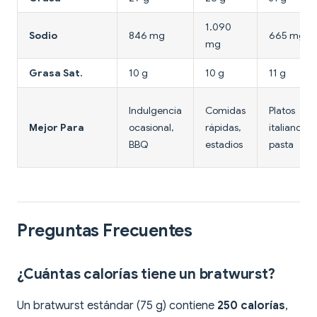
1.090
Sodio
846 mg
665 mg
mg
Grasa Sat.
10 g
10 g
11 g
Indulgencia
Comidas
Platos
Mejor Para
ocasional,
rápidas,
italianos,
BBQ
estadios
pasta
Preguntas Frecuentes
¿Cuántas calorías tiene un bratwurst?
Un bratwurst estándar (75 g) contiene
250 calorías
,