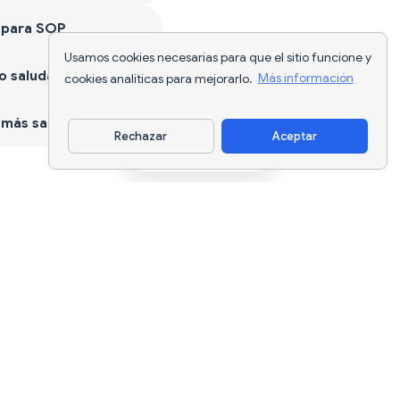
 para SOP
Usamos cookies necesarias para que el sitio funcione y
 saludable
cookies analíticas para mejorarlo.
Más información
más sano
Rechazar
Aceptar
Descargar app
Seguimiento nutricional con IA y
planificación de dietas para cada
objetivo.
support@nutriscan.app
CARACTERÍSTICAS