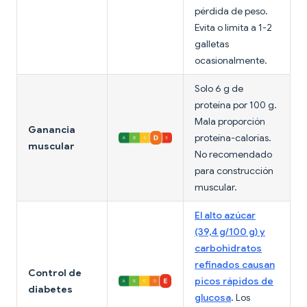
pérdida de peso.
Evita o limita a 1-2
galletas
ocasionalmente.
Solo 6 g de
proteína por 100 g.
Mala proporción
Ganancia
proteína-calorías.
muscular
No recomendado
para construcción
muscular.
El alto azúcar
(39,4 g/100 g) y
carbohidratos
refinados causan
Control de
picos rápidos de
diabetes
glucosa
. Los