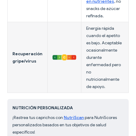
en nutrientes
, no
snacks de azúcar
refinada.
Energía rápida
cuando el apetito
es bajo. Aceptable
ocasionalmente
Recuperación
durante
gripe/virus
enfermedad pero
no
nutricionalmente
de apoyo.
NUTRICIÓN PERSONALIZADA
¡Rastrea tus caprichos con
NutriScan
para NutriScores
personalizados basados en tus objetivos de salud
específicos!