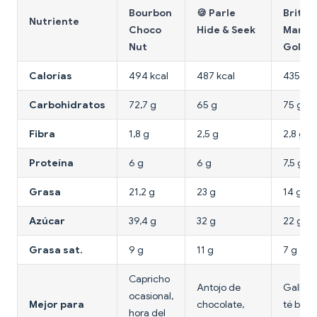
Bourbon
🍪 Parle
Britan
Nutriente
Choco
Hide & Seek
Marie
Nut
Gold
Calorías
494 kcal
487 kcal
435 kca
Carbohidratos
72,7 g
65 g
75 g
Fibra
1,8 g
2,5 g
2,8 g
Proteína
6 g
6 g
7,5 g
Grasa
21,2 g
23 g
14 g
Azúcar
39,4 g
32 g
22 g
Grasa sat.
9 g
11 g
7 g
Capricho
Antojo de
Galleta
ocasional,
Mejor para
chocolate,
té baja
hora del