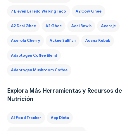
7 Eleven Laredo Walking Taco
A2 Cow Ghee
A2 Desi Ghee
A2 Ghee
Acai Bowls
Acaraje
Acerola Cherry
Ackee Saltfish
Adana Kebab
Adaptogen Coffee Blend
Adaptogen Mushroom Coffee
Explora Más Herramientas y Recursos de
Nutrición
AI Food Tracker
App Dieta