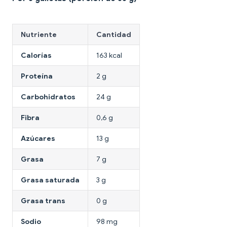
Nutriente
Cantidad
Calorías
163 kcal
Proteína
2 g
Carbohidratos
24 g
Fibra
0,6 g
Azúcares
13 g
Grasa
7 g
Grasa saturada
3 g
Grasa trans
0 g
Sodio
98 mg