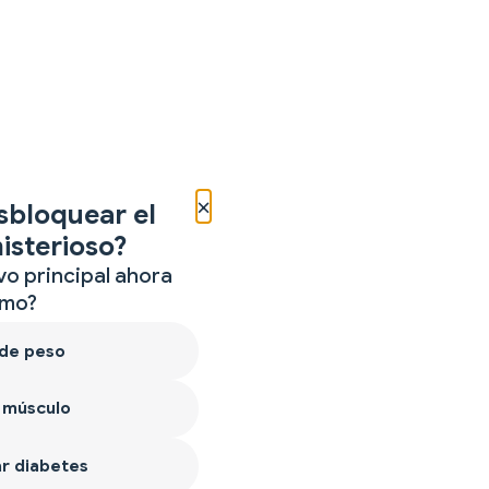
×
sbloquear el
isterioso?
vo principal ahora
mo?
 de peso
 músculo
r diabetes