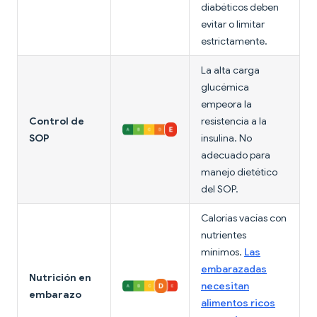
diabéticos deben
evitar o limitar
estrictamente.
La alta carga
glucémica
empeora la
Control de
resistencia a la
SOP
insulina. No
adecuado para
manejo dietético
del SOP.
Calorías vacías con
nutrientes
mínimos.
Las
embarazadas
Nutrición en
necesitan
embarazo
alimentos ricos