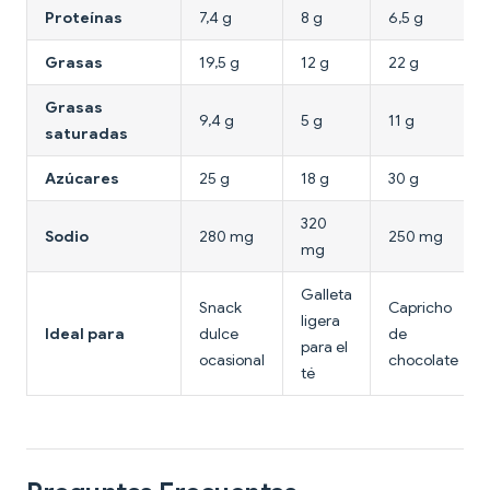
Proteínas
7,4 g
8 g
6,5 g
Grasas
19,5 g
12 g
22 g
Grasas
9,4 g
5 g
11 g
saturadas
Azúcares
25 g
18 g
30 g
320
Sodio
280 mg
250 mg
mg
Galleta
Snack
Capricho
ligera
Ideal para
dulce
de
para el
ocasional
chocolate
té