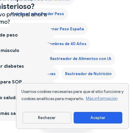
isterioso?
vo principal ahora
Nutriscan para Perder Peso
mo?
Plan de Dieta para Ganar Peso España
 de peso
Plan de Dieta para Hombres de 40 Años
 músculo
Plan Dieta Keto
Rastreador de Alimentos con IA
r diabetes
Rastreador de Calorías
Rastreador de Nutrición
 para SOP
Seguimiento de Comida
Usamos cookies necesarias para que el sitio funcione y
 saludable
cookies analíticas para mejorarlo.
Más información
más sano
Rechazar
Aceptar
Descargar app