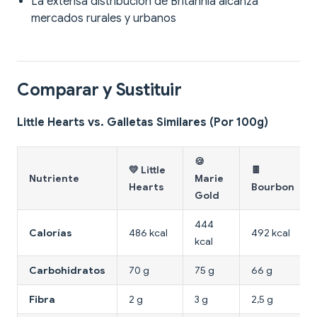
La extensa distribución de Britannia alcanza
mercados rurales y urbanos
Comparar y Sustituir
Little Hearts vs. Galletas Similares (Por 100g)
🍪
💛 Little
🍫
Nutriente
Marie
Hearts
Bourbon
Gold
444
Calorías
486 kcal
492 kcal
kcal
Carbohidratos
70 g
75 g
66 g
Fibra
2 g
3 g
2,5 g