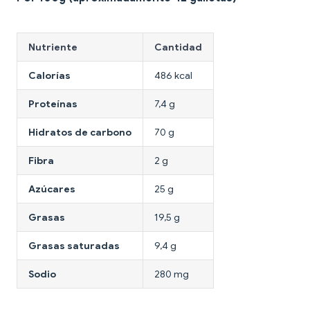
Nutriente
Cantidad
Calorías
486 kcal
Proteínas
7,4 g
Hidratos de carbono
70 g
Fibra
2 g
Azúcares
25 g
Grasas
19,5 g
Grasas saturadas
9,4 g
Sodio
280 mg