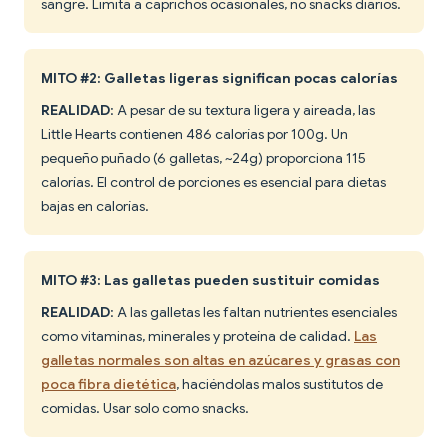
sangre. Limita a caprichos ocasionales, no snacks diarios.
MITO #2: Galletas ligeras significan pocas calorías
REALIDAD
: A pesar de su textura ligera y aireada, las
Little Hearts contienen 486 calorías por 100g. Un
pequeño puñado (6 galletas, ~24g) proporciona 115
calorías. El control de porciones es esencial para dietas
bajas en calorías.
MITO #3: Las galletas pueden sustituir comidas
REALIDAD
: A las galletas les faltan nutrientes esenciales
como vitaminas, minerales y proteína de calidad.
Las
galletas normales son altas en azúcares y grasas con
poca fibra dietética
, haciéndolas malos sustitutos de
comidas. Usar solo como snacks.