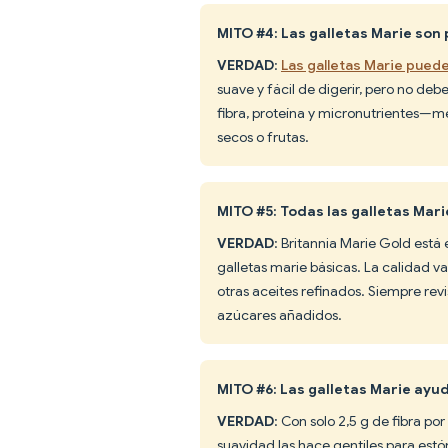
MITO #4: Las galletas Marie so
VERDAD
:
Las galletas Marie pued
suave y fácil de digerir, pero no de
fibra, proteína y micronutrientes—mej
secos o frutas.
MITO #5: Todas las galletas Mari
VERDAD
: Britannia Marie Gold está 
galletas marie básicas. La calidad 
otras aceites refinados. Siempre rev
azúcares añadidos.
MITO #6: Las galletas Marie ayud
VERDAD
: Con solo 2,5 g de fibra po
suavidad las hace gentiles para est