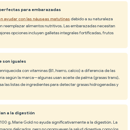
n perfectas para embarazadas
en ayudar con las náuseas matutinas
debido a su naturaleza
ben reemplazar alimentos nutritivos. Las embarazadas necesitan
ores opciones incluyen galletas integrales fortificadas, frutos
e son iguales
enriquecida con vitaminas (B1, hierro, calcio) a diferencia de las
varía según la marca—algunas usan aceite de palma (grasas trans),
isa las listas de ingredientes para detectar grasas hidrogenadas y
an a la digestión
r 100 g, Marie Gold no ayuda significativamente a la digestión. La
ómagos delicados, pero no promueven la salud digestiva como los