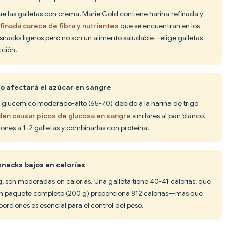
e las galletas con crema, Marie Gold contiene harina refinada y
efinada carece de fibra y nutrientes
que se encuentran en los
snacks ligeros pero no son un alimento saludable—elige galletas
ición.
o afectará el azúcar en sangre
e glucémico moderado-alto (65-70) debido a la harina de trigo
den causar picos de glucosa en sangre
similares al pan blanco.
iones a 1-2 galletas y combinarlas con proteína.
snacks bajos en calorías
g, son moderadas en calorías. Una galleta tiene 40-41 calorías, que
 paquete completo (200 g) proporciona 812 calorías—más que
orciones es esencial para el control del peso.