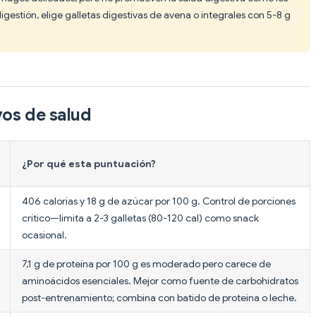
digestión, elige galletas digestivas de avena o integrales con 5-8 g
vos de salud
¿Por qué esta puntuación?
406 calorías y 18 g de azúcar por 100 g. Control de porciones
crítico—limita a 2-3 galletas (80-120 cal) como snack
ocasional.
7,1 g de proteína por 100 g es moderado pero carece de
aminoácidos esenciales. Mejor como fuente de carbohidratos
post-entrenamiento; combina con batido de proteína o leche.