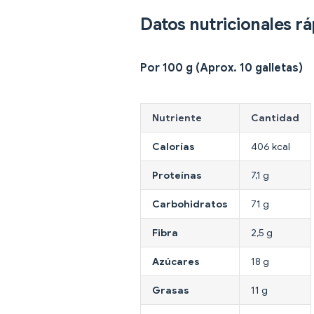
Datos nutricionales r
Por 100 g (Aprox. 10 galletas)
Nutriente
Cantidad
Calorías
406 kcal
Proteínas
7,1 g
Carbohidratos
71 g
Fibra
2,5 g
Azúcares
18 g
Grasas
11 g