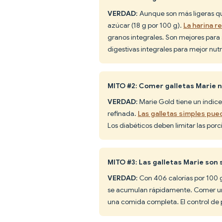
VERDAD
: Aunque son más ligeras qu
azúcar (18 g por 100 g).
La harina r
granos integrales. Son mejores para 
digestivas integrales para mejor nutr
MITO #2: Comer galletas Marie n
VERDAD
: Marie Gold tiene un índic
refinada.
Las galletas simples pue
Los diabéticos deben limitar las porc
MITO #3: Las galletas Marie son 
VERDAD
: Con 406 calorías por 100 
se acumulan rápidamente. Comer un
una comida completa. El control de p