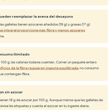
 pueden reemplazar la avena del desayuno
as galletas tienen azúcares añadidos (18 g) y grasas (17 g)
na integral proporciona más fibra y menos azúcares
na.
 consumo ilimitado
or 100 g, las calorías todavía cuentan. Comer un paquete entero
ficios de la fibra requieren ingesta equilibrada
, no consumo
ue contengan fibra.
on sin azúcar
tienen 18 g de azúcar por 100 g. Aunque menos que las galletas de
evisa las etiquetas y cuenta el azúcar en tu ingesta diaria.