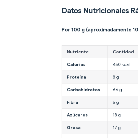
Datos Nutricionales R
Por 100 g (aproximadamente 10 
Nutriente
Cantidad
Calorías
450 kcal
Proteína
8 g
Carbohidratos
66 g
Fibra
5 g
Azúcares
18 g
Grasa
17 g