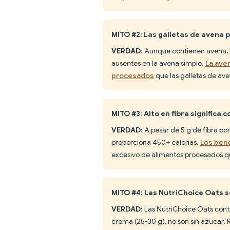
MITO #2: Las galletas de avena
VERDAD
: Aunque contienen avena, l
ausentes en la avena simple.
La ave
procesados
que las galletas de ave
MITO #3: Alto en fibra significa
VERDAD
: A pesar de 5 g de fibra p
proporciona 450+ calorías.
Los bene
excesivo de alimentos procesados q
MITO #4: Las NutriChoice Oats s
VERDAD
: Las NutriChoice Oats con
crema (25-30 g), no son sin azúcar. R