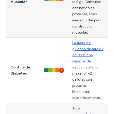
Muscular
(6,5 g). Combinar
con batido de
proteínas; solas
inadecuadas para
construcción
muscular.
La base de
glucosa de alto IG
causa picos
rápidos de
Control de
azúcar
. Evitar o
Diabetes
máximo 1–2
galletas con
proteína.
Monitorear
cuidadosamente.
Altos