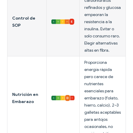
carbohidratos
refinados y glucosa
empeoran la
Control de
resistencia a la
SOP
insulina. Evitar o
solo consumo raro.
Elegir alternativas
altas en fibra.
Proporciona
energía rápida
pero carece de
nutrientes
esenciales para
Nutrición en
embarazo (folato,
Embarazo
hierro, calcio). 2–3
galletas aceptables
para antojos
ocasionales, no