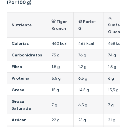
(Por 100 g)
☀️
🐯 Tiger
🍪 Parle-
Nutriente
Sunfeast
Krunch
G
Glucose
Calorías
460 kcal
462 kcal
458 kcal
Carbohidratos
75 g
76 g
74 g
Fibra
1,5 g
1,2 g
1,5 g
Proteína
6,5 g
6,5 g
6 g
Grasa
15 g
14,5 g
15,5 g
Grasa
7 g
6,5 g
7 g
Saturada
Azúcar
22 g
23 g
21 g