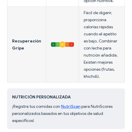
opción nutritiva.
Fácil de digerir,
proporciona
calorías rápidas
cuando el apetito
Recuperación
es bajo. Combinar
Gripe
con leche para
nutrición añadida.
Existen mejores
opciones (frutas,
khichdi).
NUTRICIÓN PERSONALIZADA
¡Registra tus comidas con
NutriScan
para NutriScores
personalizados basados en tus objetivos de salud
específicos!