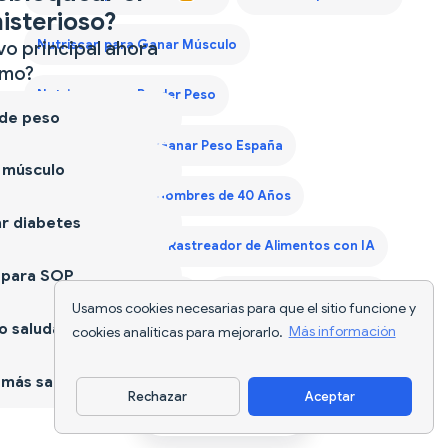
isterioso?
vo principal ahora
Nutriscan para Ganar Músculo
mo?
Nutriscan para Perder Peso
 de peso
Plan de Dieta para Ganar Peso España
 músculo
Plan de Dieta para Hombres de 40 Años
r diabetes
Plan Dieta Keto
Rastreador de Alimentos con IA
 para SOP
Rastreador de Calorías
Rastreador de Nutrición
Usamos cookies necesarias para que el sitio funcione y
 saludable
cookies analíticas para mejorarlo.
Más información
Seguimiento de Comida
más sano
Rechazar
Aceptar
Descargar app