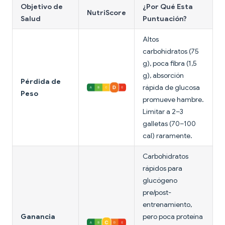
Objetivo de
¿Por Qué Esta
NutriScore
Salud
Puntuación?
Altos
carbohidratos (75
g), poca fibra (1,5
g), absorción
Pérdida de
rápida de glucosa
Peso
promueve hambre.
Limitar a 2–3
galletas (70–100
cal) raramente.
Carbohidratos
rápidos para
glucógeno
pre/post-
entrenamiento,
Ganancia
pero poca proteína