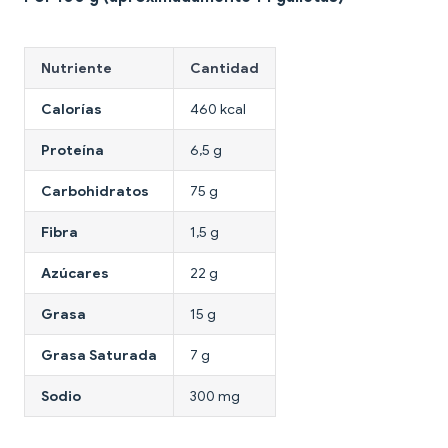
Nutriente
Cantidad
Calorías
460 kcal
Proteína
6,5 g
Carbohidratos
75 g
Fibra
1,5 g
Azúcares
22 g
Grasa
15 g
Grasa Saturada
7 g
Sodio
300 mg