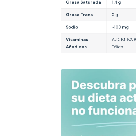
Grasa Saturada
1,4 g
Grasa Trans
0 g
Sodio
~100 mg
Vitaminas
A, D, B1, B2,
Añadidas
Fólico