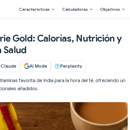
Main Navigation
Características
Calculadoras
Objetivos
rie Gold: Calorías, Nutrición y
a Salud
Claude
AI Mode
Perplexity
itaminas favorita de India para la hora del té, ofreciendo un
icionales añadidos.