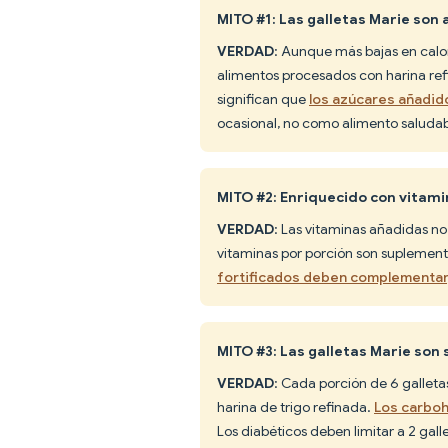
MITO #1: Las galletas Marie son
VERDAD
: Aunque más bajas en calor
alimentos procesados con harina refi
significan que
los azúcares añadido
ocasional, no como alimento saludab
MITO #2: Enriquecido con vitami
VERDAD
: Las vitaminas añadidas no
vitaminas por porción son supleme
fortificados deben complementar, 
MITO #3: Las galletas Marie son
VERDAD
: Cada porción de 6 galleta
harina de trigo refinada.
Los carboh
Los diabéticos deben limitar a 2 gal