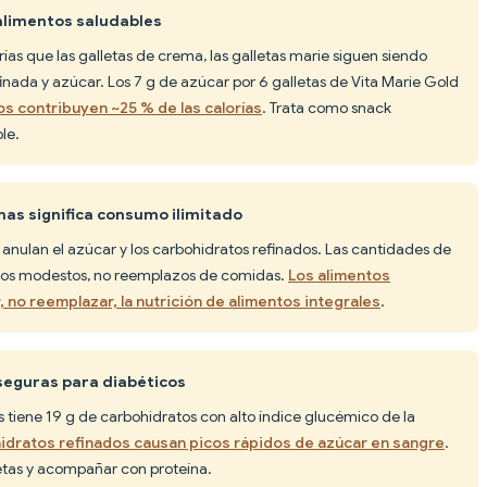
 alimentos saludables
ías que las galletas de crema, las galletas marie siguen siendo
nada y azúcar. Los 7 g de azúcar por 6 galletas de Vita Marie Gold
s contribuyen ~25 % de las calorías
. Trata como snack
le.
nas significa consumo ilimitado
 anulan el azúcar y los carbohidratos refinados. Las cantidades de
ntos modestos, no reemplazos de comidas.
Los alimentos
no reemplazar, la nutrición de alimentos integrales
.
 seguras para diabéticos
s tiene 19 g de carbohidratos con alto índice glucémico de la
idratos refinados causan picos rápidos de azúcar en sangre
.
letas y acompañar con proteína.