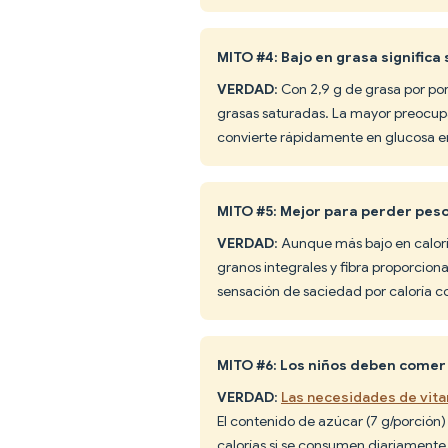
MITO #4: Bajo en grasa significa
VERDAD
: Con 2,9 g de grasa por po
grasas saturadas. La mayor preocupa
convierte rápidamente en glucosa en
MITO #5: Mejor para perder peso
VERDAD
: Aunque más bajo en calorí
granos integrales y fibra proporcion
sensación de saciedad por caloría 
MITO #6: Los niños deben comer
VERDAD
:
Las necesidades de vita
El contenido de azúcar (7 g/porción) 
calorías si se consumen diariamente