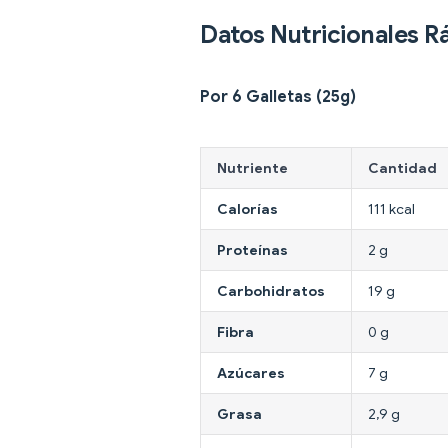
Datos Nutricionales R
Por 6 Galletas (25g)
Nutriente
Cantidad
Calorías
111 kcal
Proteínas
2 g
Carbohidratos
19 g
Fibra
0 g
Azúcares
7 g
Grasa
2,9 g