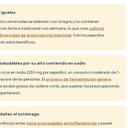
 iguales
llos comerciales se elaboran con vinagre y no contienen
ción láctica tradicional con salmuera, lo que crea
cultivos
iversidad de la microbiota intestinal
. Solo los pepinillos
en estos beneficios.
 saludables por su alto contenido en sodio
n ricos en sodio (230 mg por pepinillo), un consumo moderado de 1-
mayoría de las personas. El
proceso de fermentación genera
s ácidos grasos de cadena corta, que superan las preocupaciones
ipertensión.
s dañan el estómago
nillos picantes
tiene propiedades antiinflamatorias
y puede