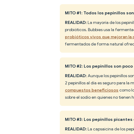
MITO #1: Todos los pepinillos son
REALIDAD:
La mayoría de los pepini
probióticos. Bubbies usa la fermenta
probióticos vivos que mejoran la d
fermentados de forma natural ofrec
MITO #2: Los pepinillos son poco
REALIDAD:
Aunque los pepinillos so
2 pepinillos al día es seguro para la 
compuestos beneficiosos
como lo
sobre el sodio en quienes no tienen h
MITO #3: Los pepinillos picante
REALIDAD:
La capsaicina de los pepi