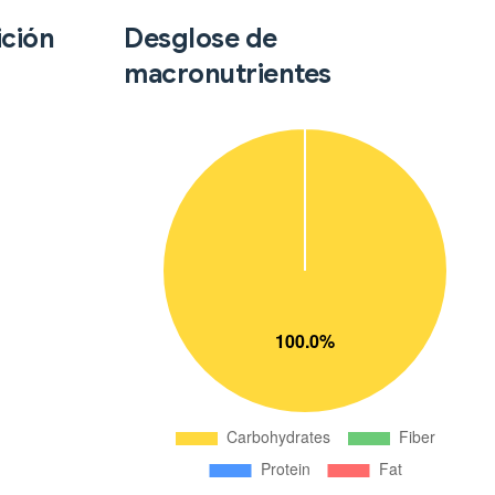
ición
Desglose de
macronutrientes