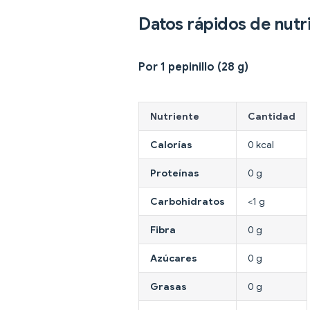
Datos rápidos de nutr
Por 1 pepinillo (28 g)
Nutriente
Cantidad
Calorías
0 kcal
Proteínas
0 g
Carbohidratos
<1 g
Fibra
0 g
Azúcares
0 g
Grasas
0 g