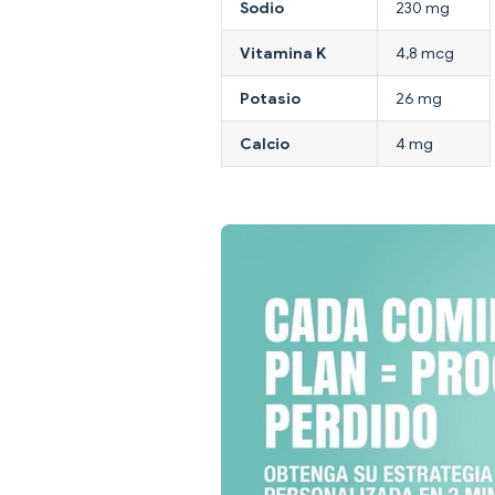
Sodio
230 mg
Vitamina K
4,8 mcg
Potasio
26 mg
Calcio
4 mg