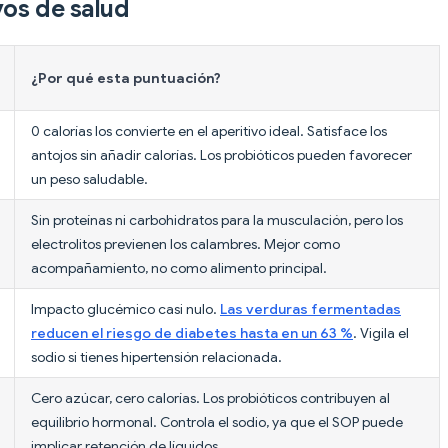
vos de salud
¿Por qué esta puntuación?
0 calorías los convierte en el aperitivo ideal. Satisface los
antojos sin añadir calorías. Los probióticos pueden favorecer
un peso saludable.
Sin proteínas ni carbohidratos para la musculación, pero los
electrolitos previenen los calambres. Mejor como
acompañamiento, no como alimento principal.
Impacto glucémico casi nulo.
Las verduras fermentadas
reducen el riesgo de diabetes hasta en un 63 %
. Vigila el
sodio si tienes hipertensión relacionada.
Cero azúcar, cero calorías. Los probióticos contribuyen al
equilibrio hormonal. Controla el sodio, ya que el SOP puede
implicar retención de líquidos.