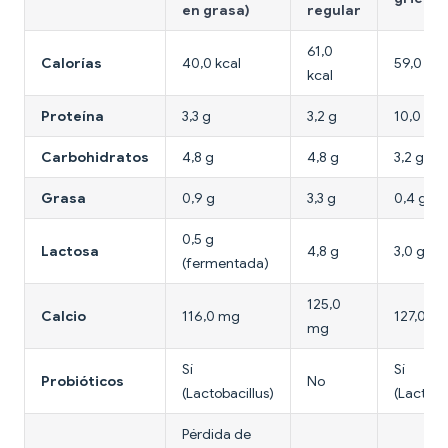
en grasa)
regular
61,0
Calorías
40,0 kcal
59,0 kca
kcal
Proteína
3,3 g
3,2 g
10,0 g
Carbohidratos
4,8 g
4,8 g
3,2 g
Grasa
0,9 g
3,3 g
0,4 g
0,5 g
Lactosa
4,8 g
3,0 g
(fermentada)
125,0
Calcio
116,0 mg
127,0 m
mg
Sí
Sí
Probióticos
No
(Lactobacillus)
(Lactoba
Pérdida de