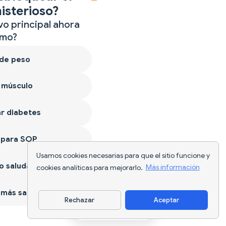
isterioso?
vo principal ahora
mo?
 de peso
 músculo
r diabetes
 para SOP
Usamos cookies necesarias para que el sitio funcione y
 saludable
cookies analíticas para mejorarlo.
Más información
más sano
Rechazar
Aceptar
Descargar app