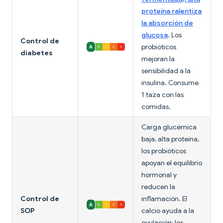
proteína ralentiza
la absorción de
glucosa
. Los
Control de
probióticos
diabetes
mejoran la
sensibilidad a la
insulina. Consume
1 taza con las
comidas.
Carga glucémica
baja, alta proteína,
los probióticos
apoyan el equilibrio
hormonal y
reducen la
Control de
inflamación. El
SOP
calcio ayuda a la
ovulación; los