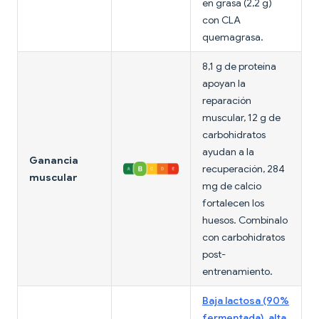
en grasa (2,2 g)
con CLA
quemagrasa.
8,1 g de proteína
apoyan la
reparación
muscular, 12 g de
carbohidratos
ayudan a la
Ganancia
recuperación, 284
muscular
mg de calcio
fortalecen los
huesos. Combínalo
con carbohidratos
post-
entrenamiento.
Baja lactosa (90%
fermentada), alta