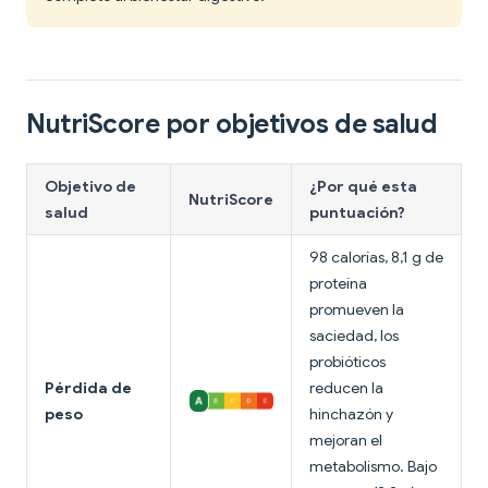
NutriScore por objetivos de salud
Objetivo de
¿Por qué esta
NutriScore
salud
puntuación?
98 calorías, 8,1 g de
proteína
promueven la
saciedad, los
probióticos
Pérdida de
reducen la
peso
hinchazón y
mejoran el
metabolismo. Bajo