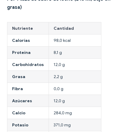
grasa)
Nutriente
Cantidad
Calorías
98,0 kcal
Proteína
8,1 g
Carbohidratos
12,0 g
Grasa
2,2 g
Fibra
0,0 g
Azúcares
12,0 g
Calcio
284,0 mg
Potasio
371,0 mg