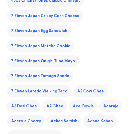
4505 Chicharrones Classic Chili Salt
7 Eleven Japan Crispy Corn Cheese
7 Eleven Japan Egg Sandwich
7 Eleven Japan Matcha Cookie
7 Eleven Japan Onigiri Tuna Mayo
7 Eleven Japan Tamago Sando
7 Eleven Laredo Walking Taco
A2 Cow Ghee
A2 Desi Ghee
A2 Ghee
Acai Bowls
Acaraje
Acerola Cherry
Ackee Saltfish
Adana Kebab