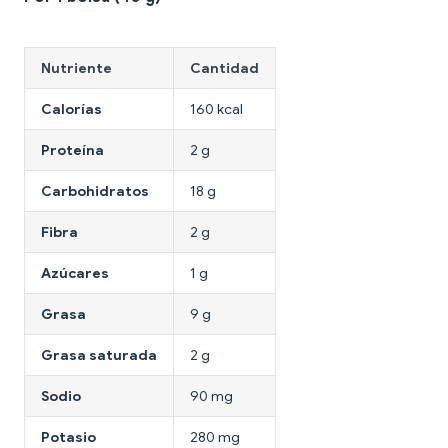
Nutriente
Cantidad
Calorías
160 kcal
Proteína
2 g
Carbohidratos
18 g
Fibra
2 g
Azúcares
1 g
Grasa
9 g
Grasa saturada
2 g
Sodio
90 mg
Potasio
280 mg