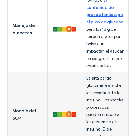
(54-65).
El
contenido de
grasa atenúa algo
el pico de glucosa
Manejo de
pero los 18 g de
diabetes
carbohidratos por
bolsa aún
impactan el azúcar
en sangre. Limita a
media bolsa.
La alta carga
glucémica afecta
la sensibilidad a la
insulina. Los snacks
procesados
Manejo del
pueden empeorar
SOP
la resistencia a la
insulina. Elige