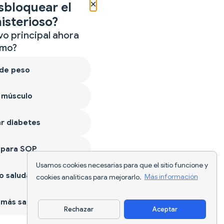
×
sbloquear el
isterioso?
vo principal ahora
mo?
 de peso
 músculo
r diabetes
 para SOP
Usamos cookies necesarias para que el sitio funcione y
 saludable
cookies analíticas para mejorarlo.
Más información
más sano
Rechazar
Aceptar
Descargar app