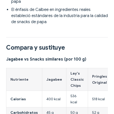
papa
El énfasis de Calbee en ingredientes reales
estableció estándares de la industria para la calidad
de snacks de papa
Compara y sustituye
Jagabee vs Snacks similares (por 100 g)
Lay's
Pringles
Nutriente
Jagabee
Classic
Original
Chips
536
Calorías
400 kcal
518 kcal
kcal
Carbohidratos
45 g
50 g
52 g