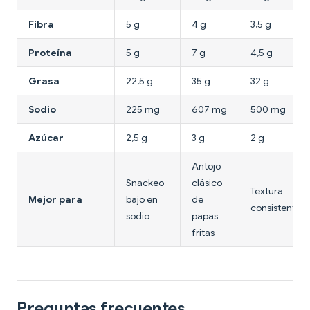
Fibra
5 g
4 g
3,5 g
Proteína
5 g
7 g
4,5 g
Grasa
22,5 g
35 g
32 g
Sodio
225 mg
607 mg
500 mg
Azúcar
2,5 g
3 g
2 g
Antojo
Snackeo
clásico
Textura
Mejor para
bajo en
de
consistente
sodio
papas
fritas
Preguntas frecuentes