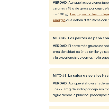
VERDAD
: Aunque las porciones jap
calorías y 18 g de grasa por caja de
cal/100 g).
Las papas fritas, inde
energía
que deben disfrutarse con
MITO #2: Los palitos de papa so
VERDAD
: El corte más grueso no re
crea densidad calórica similar ya sean
y la experiencia de comer, no la supe
MITO #3: La salsa de soja los ha
VERDAD
: Aunque el shoyu añade sa
Los 220 mg de sodio por caja son mod
sigue siendo la principal preocupaci