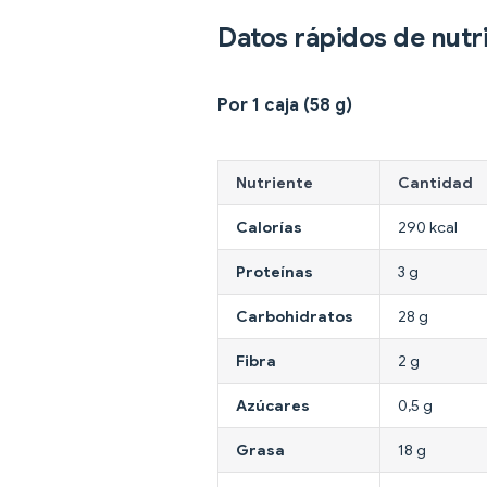
Datos rápidos de nutr
Por 1 caja (58 g)
Nutriente
Cantidad
Calorías
290 kcal
Proteínas
3 g
Carbohidratos
28 g
Fibra
2 g
Azúcares
0,5 g
Grasa
18 g