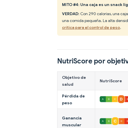
MITO #4: Una caja es un snack li
VERDAD
: Con 290 calorías, una caj
una comida pequeña. La alta densida
crítica para el control de peso
.
NutriScore por objeti
Objetivo de
NutriScore
salud
Pérdida de
peso
Ganancia
muscular