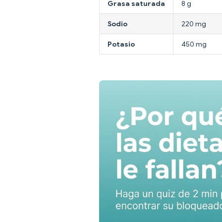
Grasa saturada
8 g
Sodio
220 mg
Potasio
450 mg