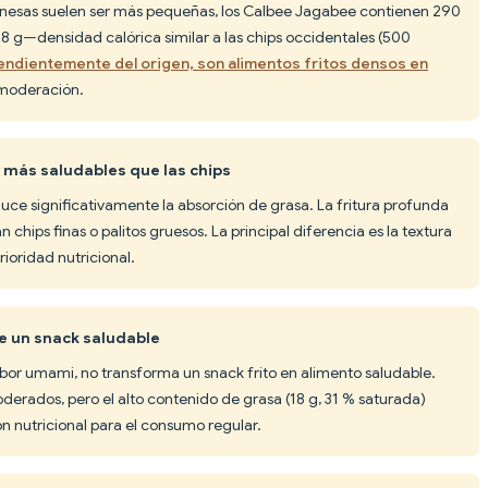
onesas suelen ser más pequeñas, los Calbee Jagabee contienen 290
 58 g—densidad calórica similar a las chips occidentales (500
pendientemente del origen, son alimentos fritos densos en
 moderación.
n más saludables que las chips
duce significativamente la absorción de grasa. La fritura profunda
 chips finas o palitos gruesos. La principal diferencia es la textura
rioridad nutricional.
ce un snack saludable
bor umami, no transforma un snack frito en alimento saludable.
erados, pero el alto contenido de grasa (18 g, 31 % saturada)
ón nutricional para el consumo regular.