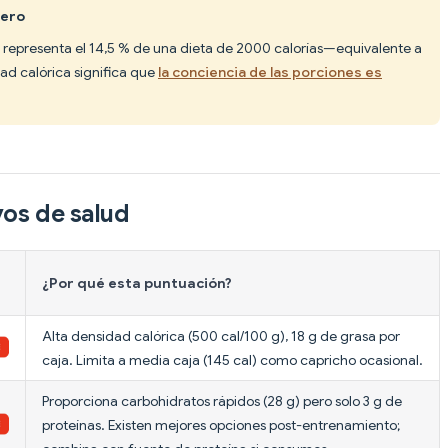
gero
a representa el 14,5 % de una dieta de 2000 calorías—equivalente a
d calórica significa que
la conciencia de las porciones es
vos de salud
¿Por qué esta puntuación?
Alta densidad calórica (500 cal/100 g), 18 g de grasa por
caja. Limita a media caja (145 cal) como capricho ocasional.
Proporciona carbohidratos rápidos (28 g) pero solo 3 g de
proteínas. Existen mejores opciones post-entrenamiento;