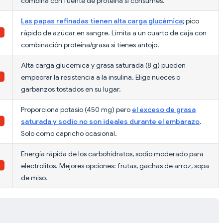
combina con fuente de proteína si consumes.
Las papas refinadas tienen alta carga glucémica
; pico
rápido de azúcar en sangre. Limita a un cuarto de caja con
combinación proteína/grasa si tienes antojo.
Alta carga glucémica y grasa saturada (8 g) pueden
empeorar la resistencia a la insulina. Elige nueces o
garbanzos tostados en su lugar.
Proporciona potasio (450 mg) pero
el exceso de grasa
saturada y sodio no son ideales durante el embarazo
.
Solo como capricho ocasional.
Energía rápida de los carbohidratos, sodio moderado para
electrolitos. Mejores opciones: frutas, gachas de arroz, sopa
de miso.