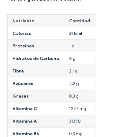
Nutriente
Cantidad
Calorías
31 kcal
Proteínas
1 g
Hidratos de Carbono
6 g
Fibra
2,1 g
Azúcares
4,2 g
Grasas
0,3 g
Vitamina C
127,7 mg
Vitamina A
3131 UI
Vitamina B6
0,3 mg