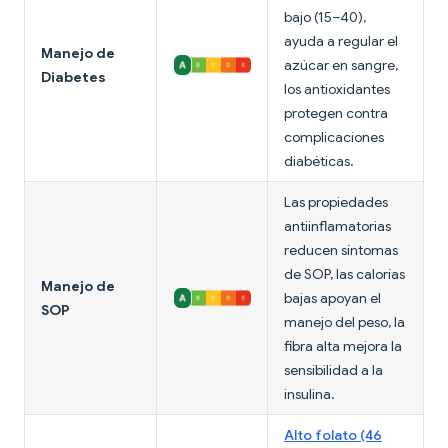
bajo (15–40),
ayuda a regular el
Manejo de
azúcar en sangre,
Diabetes
los antioxidantes
protegen contra
complicaciones
diabéticas.
Las propiedades
antiinflamatorias
reducen síntomas
de SOP, las calorías
Manejo de
bajas apoyan el
SOP
manejo del peso, la
fibra alta mejora la
sensibilidad a la
insulina.
Alto folato (46