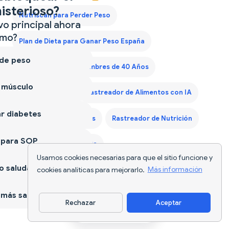
isterioso?
Nutriscan para Perder Peso
vo principal ahora
mo?
Plan de Dieta para Ganar Peso España
 de peso
Plan de Dieta para Hombres de 40 Años
 músculo
Plan Dieta Keto
Rastreador de Alimentos con IA
r diabetes
Rastreador de Calorías
Rastreador de Nutrición
 para SOP
Seguimiento de Comida
Usamos cookies necesarias para que el sitio funcione y
 saludable
cookies analíticas para mejorarlo.
Más información
más sano
Rechazar
Aceptar
Descargar app