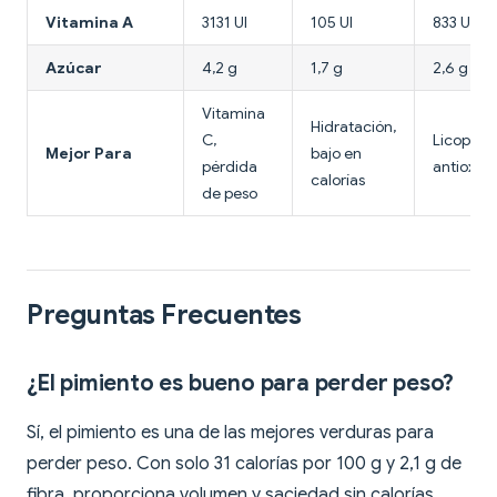
Vitamina A
3131 UI
105 UI
833 UI
Azúcar
4,2 g
1,7 g
2,6 g
Vitamina
Hidratación,
C,
Licopeno
Mejor Para
bajo en
pérdida
antioxid
calorías
de peso
Preguntas Frecuentes
¿El pimiento es bueno para perder peso?
Sí, el pimiento es una de las mejores verduras para
perder peso. Con solo 31 calorías por 100 g y 2,1 g de
fibra, proporciona volumen y saciedad sin calorías