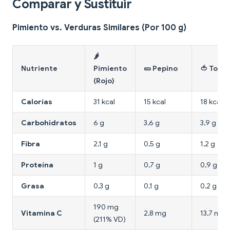
Comparar y Sustituir
Pimiento vs. Verduras Similares (Por 100 g)
🌶
Nutriente
Pimiento
🥒 Pepino
🍅 Toma
(Rojo)
Calorías
31 kcal
15 kcal
18 kcal
Carbohidratos
6 g
3,6 g
3,9 g
Fibra
2,1 g
0,5 g
1,2 g
Proteína
1 g
0,7 g
0,9 g
Grasa
0,3 g
0,1 g
0,2 g
190 mg
Vitamina C
2,8 mg
13,7 mg
(211% VD)