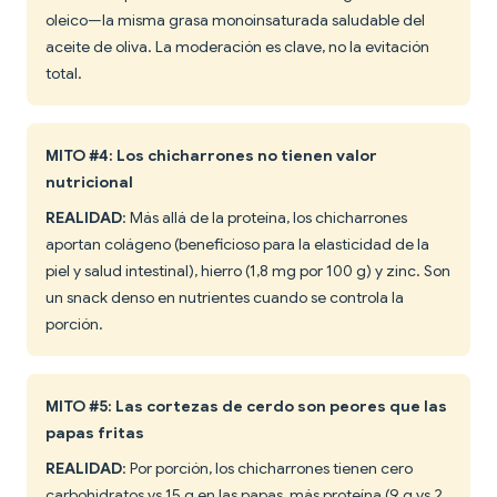
oleico—la misma grasa monoinsaturada saludable del
aceite de oliva. La moderación es clave, no la evitación
total.
MITO #4: Los chicharrones no tienen valor
nutricional
REALIDAD
: Más allá de la proteína, los chicharrones
aportan colágeno (beneficioso para la elasticidad de la
piel y salud intestinal), hierro (1,8 mg por 100 g) y zinc. Son
un snack denso en nutrientes cuando se controla la
porción.
MITO #5: Las cortezas de cerdo son peores que las
papas fritas
REALIDAD
: Por porción, los chicharrones tienen cero
carbohidratos vs 15 g en las papas, más proteína (9 g vs 2