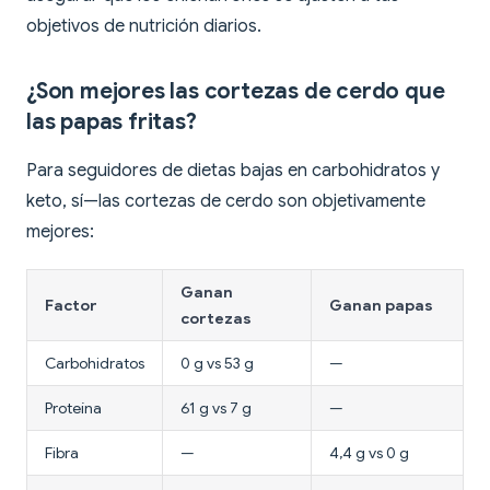
objetivos de nutrición diarios.
¿Son mejores las cortezas de cerdo que
las papas fritas?
Para seguidores de dietas bajas en carbohidratos y
keto, sí—las cortezas de cerdo son objetivamente
mejores:
Ganan
Factor
Ganan papas
cortezas
Carbohidratos
0 g vs 53 g
—
Proteína
61 g vs 7 g
—
Fibra
—
4,4 g vs 0 g