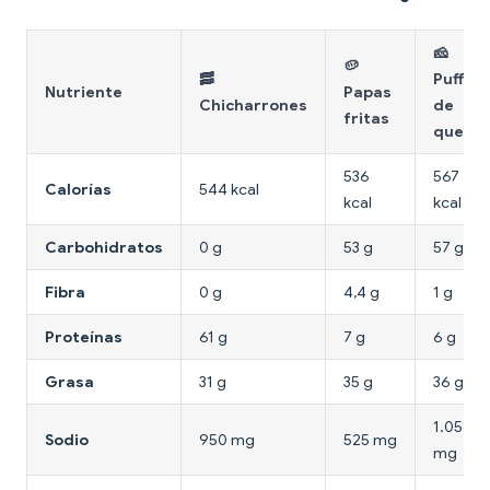
🧀
🥔
🥓
Puffs
Nutriente
Papas
Chicharrones
de
fritas
queso
536
567
Calorías
544 kcal
kcal
kcal
Carbohidratos
0 g
53 g
57 g
Fibra
0 g
4,4 g
1 g
Proteínas
61 g
7 g
6 g
Grasa
31 g
35 g
36 g
1.058
Sodio
950 mg
525 mg
mg