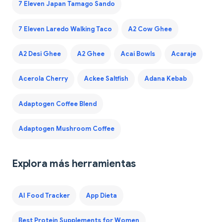
7 Eleven Japan Tamago Sando
7 Eleven Laredo Walking Taco
A2 Cow Ghee
A2 Desi Ghee
A2 Ghee
Acai Bowls
Acaraje
Acerola Cherry
Ackee Saltfish
Adana Kebab
Adaptogen Coffee Blend
Adaptogen Mushroom Coffee
Explora más herramientas
AI Food Tracker
App Dieta
Best Protein Supplements for Women