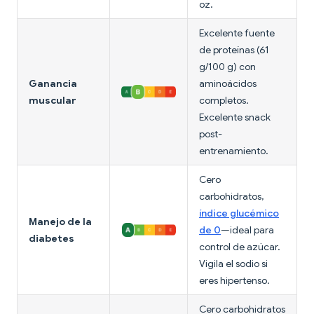
oz.
Excelente fuente
de proteínas (61
g/100 g) con
Ganancia
aminoácidos
muscular
completos.
Excelente snack
post-
entrenamiento.
Cero
carbohidratos,
índice glucémico
Manejo de la
de 0
—ideal para
diabetes
control de azúcar.
Vigila el sodio si
eres hipertenso.
Cero carbohidratos