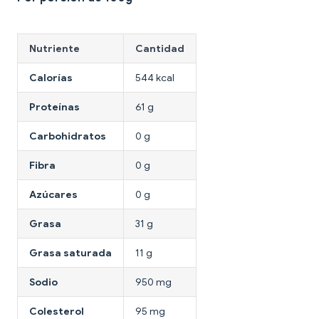
Nutriente
Cantidad
Calorías
544 kcal
Proteínas
61 g
Carbohidratos
0 g
Fibra
0 g
Azúcares
0 g
Grasa
31 g
Grasa saturada
11 g
Sodio
950 mg
Colesterol
95 mg