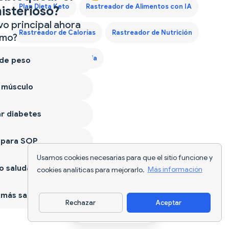
Plan Dieta Keto
Rastreador de Alimentos con IA
isterioso?
vo principal ahora
Rastreador de Calorías
Rastreador de Nutrición
mo?
Seguimiento de Comida
 de peso
 músculo
r diabetes
 para SOP
Usamos cookies necesarias para que el sitio funcione y
 saludable
cookies analíticas para mejorarlo.
Más información
más sano
Rechazar
Aceptar
Descargar app