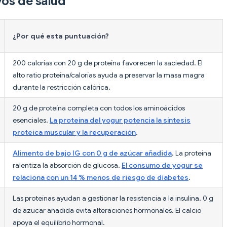
vos de salud
¿Por qué esta puntuación?
200 calorías con 20 g de proteína favorecen la saciedad. El
alto ratio proteína/calorías ayuda a preservar la masa magra
durante la restricción calórica.
20 g de proteína completa con todos los aminoácidos
esenciales.
La proteína del yogur potencia la síntesis
proteica muscular y la recuperación
.
Alimento de bajo IG con 0 g de azúcar añadida
. La proteína
ralentiza la absorción de glucosa.
El consumo de yogur se
relaciona con un 14 % menos de riesgo de diabetes
.
Las proteínas ayudan a gestionar la resistencia a la insulina. 0 g
de azúcar añadida evita alteraciones hormonales. El calcio
apoya el equilibrio hormonal.