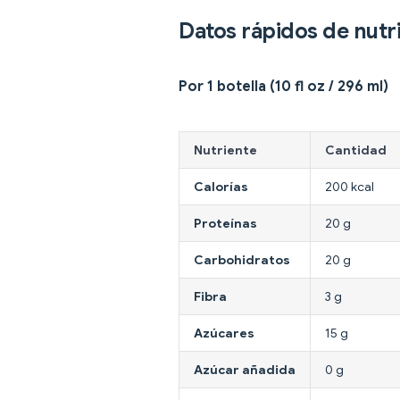
Datos rápidos de nutr
Por 1 botella (10 fl oz / 296 ml)
Nutriente
Cantidad
Calorías
200 kcal
Proteínas
20 g
Carbohidratos
20 g
Fibra
3 g
Azúcares
15 g
Azúcar añadida
0 g