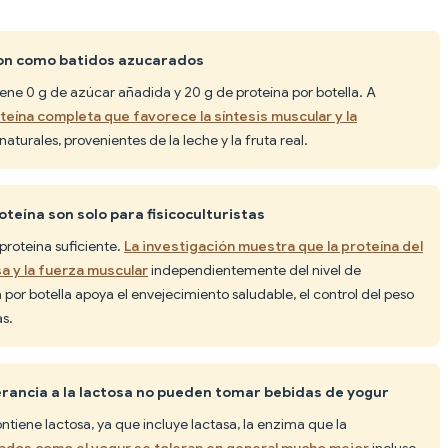
son como batidos azucarados
ne 0 g de azúcar añadida y 20 g de proteína por botella. A
teína completa que favorece la síntesis muscular y la
naturales, provenientes de la leche y la fruta real.
oteína son solo para fisicoculturistas
roteína suficiente.
La investigación muestra que la proteína del
a y la fuerza muscular
independientemente del nivel de
a por botella apoya el envejecimiento saludable, el control del peso
as.
erancia a la lactosa no pueden tomar bebidas de yogur
iene lactosa, ya que incluye lactasa, la enzima que la
ados como el yogur se toleran en general mucho mejor
incluso