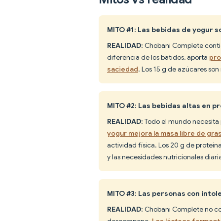
MITO #1: Las bebidas de yogur 
REALIDAD:
Chobani Complete contie
diferencia de los batidos, aporta
pro
saciedad
. Los 15 g de azúcares son 
MITO #2: Las bebidas altas en pr
REALIDAD:
Todo el mundo necesita p
yogur mejora la masa libre de gras
actividad física. Los 20 g de proteín
y las necesidades nutricionales diari
MITO #3: Las personas con intol
REALIDAD:
Chobani Complete no cont
descompone.
Los lácteos ferment