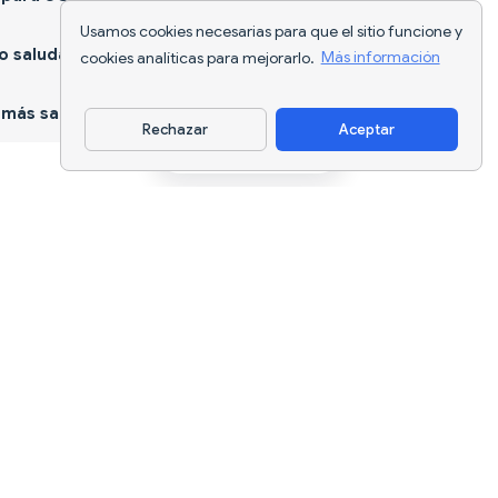
Usamos cookies necesarias para que el sitio funcione y
 saludable
cookies analíticas para mejorarlo.
Más información
más sano
Rechazar
Aceptar
Descargar app
Seguimiento nutricional con IA y
planificación de dietas para cada
objetivo.
support@nutriscan.app
CARACTERÍSTICAS
Escáner de Comidas