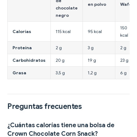
de
en polvo
Wafer
chocolate
negro
150
Calorías
115 kcal
95 kcal
kcal
Proteína
2 g
3 g
2 g
Carbohidratos
20 g
19 g
23 g
Grasa
3,5 g
1,2 g
6 g
Preguntas frecuentes
¿Cuántas calorías tiene una bolsa de
Crown Chocolate Corn Snack?