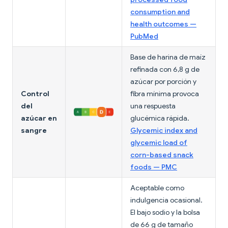
consumption and
health outcomes —
PubMed
Base de harina de maíz
refinada con 6,8 g de
azúcar por porción y
Control
fibra mínima provoca
del
una respuesta
azúcar en
glucémica rápida.
sangre
Glycemic index and
glycemic load of
corn-based snack
foods — PMC
Aceptable como
indulgencia ocasional.
El bajo sodio y la bolsa
de 66 g de tamaño