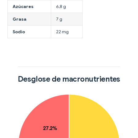
Azúcares
6,8 g
Grasa
7 g
Sodio
22 mg
Desglose de macronutrientes