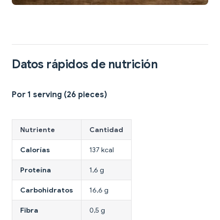
Datos rápidos de nutrición
Por 1 serving (26 pieces)
Nutriente
Cantidad
Calorías
137 kcal
Proteína
1,6 g
Carbohidratos
16,6 g
Fibra
0,5 g