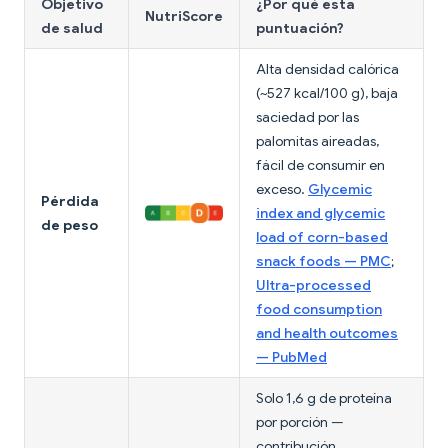
Objetivo
¿Por qué esta
NutriScore
de salud
puntuación?
Alta densidad calórica
(~527 kcal/100 g), baja
saciedad por las
palomitas aireadas,
fácil de consumir en
exceso.
Glycemic
Pérdida
index and glycemic
de peso
load of corn-based
snack foods — PMC
;
Ultra-processed
food consumption
and health outcomes
— PubMed
Solo 1,6 g de proteína
por porción —
contribución