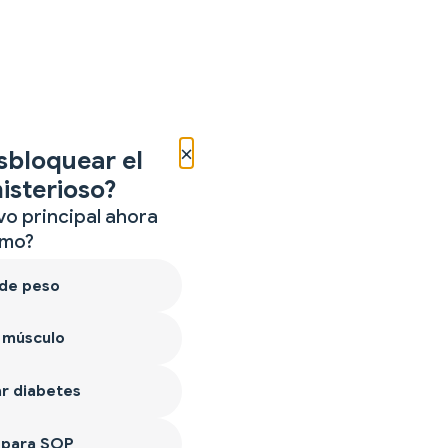
×
sbloquear el
isterioso?
vo principal ahora
mo?
 de peso
 músculo
r diabetes
 para SOP