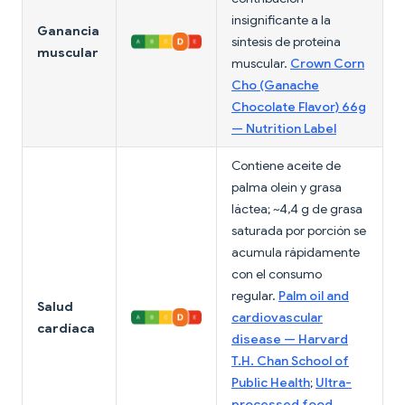
insignificante a la
Ganancia
síntesis de proteína
muscular
muscular.
Crown Corn
Cho (Ganache
Chocolate Flavor) 66g
— Nutrition Label
Contiene aceite de
palma olein y grasa
láctea; ~4,4 g de grasa
saturada por porción se
acumula rápidamente
con el consumo
regular.
Palm oil and
Salud
cardiovascular
cardíaca
disease — Harvard
T.H. Chan School of
Public Health
;
Ultra-
processed food