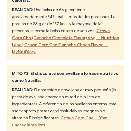
calorías.
REALIDAD:
Una bolsa de 66 g contiene
aproximadamente 347 kcal — más de dos porciones. La
porción de 26 g es de 137 kcal, y la mayoría de las
personas se come la bolsa entera de una vez.
Crown
Corn Cho (Ganache Chocolate Flavor) 66g — Nutrition
Label
;
Crown Corn Cho Ganache Choco Flavor —
MyNetDiary
MITO #3: El chocolate con avellana lo hace nutritivo
como Nutella.
REALIDAD:
El contenido de avellana es muy pequeño (la
pasta de avellana aparece a mitad de la lista de
ingredientes). A diferencia de las avellanas enteras, este
snack aporta grasas cardiosaludables, magnesio o
vitamina E insignificantes.
Crown Corn Cho — Yami
(ingredients list)