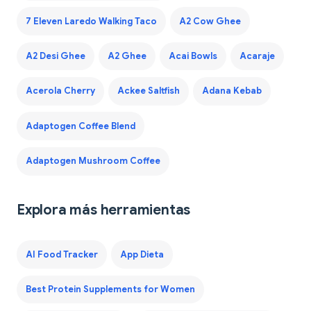
7 Eleven Laredo Walking Taco
A2 Cow Ghee
A2 Desi Ghee
A2 Ghee
Acai Bowls
Acaraje
Acerola Cherry
Ackee Saltfish
Adana Kebab
Adaptogen Coffee Blend
Adaptogen Mushroom Coffee
Explora más herramientas
AI Food Tracker
App Dieta
Best Protein Supplements for Women