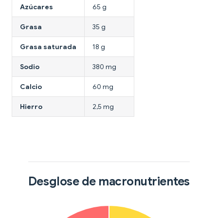
Azúcares
65 g
Grasa
35 g
Grasa saturada
18 g
Sodio
380 mg
Calcio
60 mg
Hierro
2,5 mg
Desglose de macronutrientes