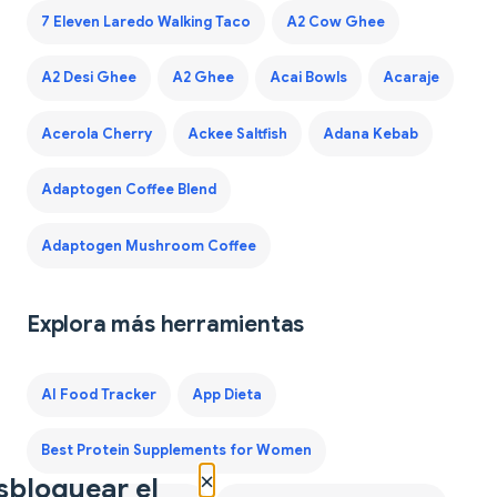
7 Eleven Laredo Walking Taco
A2 Cow Ghee
A2 Desi Ghee
A2 Ghee
Acai Bowls
Acaraje
Acerola Cherry
Ackee Saltfish
Adana Kebab
Adaptogen Coffee Blend
Adaptogen Mushroom Coffee
Explora más herramientas
AI Food Tracker
App Dieta
Best Protein Supplements for Women
×
sbloquear el