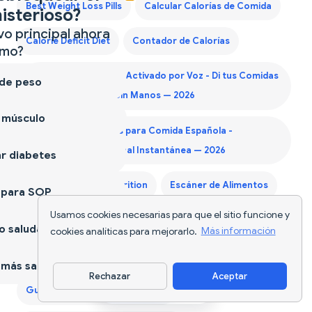
Best Weight Loss Pills
Calcular Calorías de Comida
isterioso?
vo principal ahora
Calorie Deficit Diet
Contador de Calorías
mo?
Contador de Calorías Activado por Voz - Di tus Comidas
 de peso
y Rastrea Nutrición Sin Manos — 2026
 músculo
Contador de Calorías para Comida Española -
Información Nutricional Instantánea — 2026
r diabetes
Diet Supplements Nutrition
Escáner de Alimentos
 para SOP
Usamos cookies necesarias para que el sitio funcione y
Generador Lista de Compras Keto
 saludable
cookies analíticas para mejorarlo.
Más información
Generador Lista de Compras Mensual
más sano
Rechazar
Aceptar
Descargar app
Guía Proteína Primer Trimestre