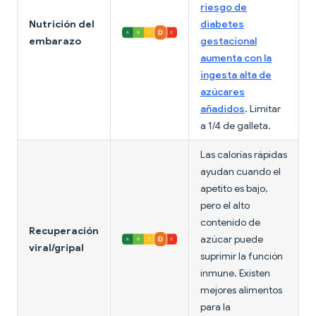
riesgo de
Nutrición del
diabetes
embarazo
gestacional
aumenta con la
ingesta alta de
azúcares
añadidos
. Limitar
a 1/4 de galleta.
Las calorías rápidas
ayudan cuando el
apetito es bajo,
pero el alto
contenido de
Recuperación
azúcar puede
viral/gripal
suprimir la función
inmune. Existen
mejores alimentos
para la