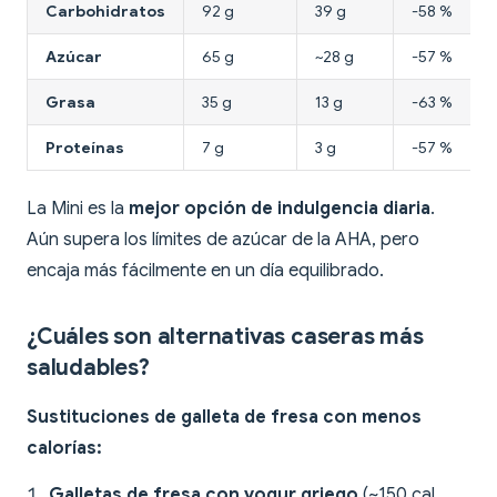
Carbohidratos
92 g
39 g
-58 %
Azúcar
65 g
~28 g
-57 %
Grasa
35 g
13 g
-63 %
Proteínas
7 g
3 g
-57 %
La Mini es la
mejor opción de indulgencia diaria
.
Aún supera los límites de azúcar de la AHA, pero
encaja más fácilmente en un día equilibrado.
¿Cuáles son alternativas caseras más
saludables?
Sustituciones de galleta de fresa con menos
calorías:
Galletas de fresa con yogur griego
(~150 cal