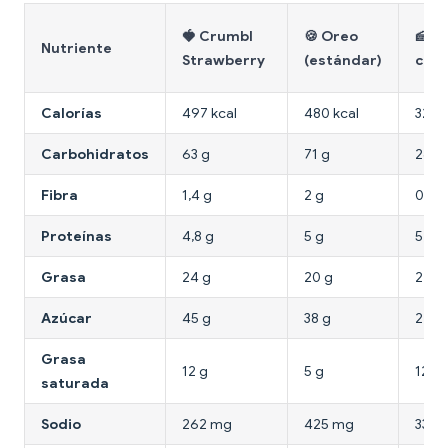
🍓 Crumbl
🍪 Oreo
🍰 T
Nutriente
Strawberry
(estándar)
che
Calorías
497 kcal
480 kcal
321 k
Carbohidratos
63 g
71 g
26 g
Fibra
1,4 g
2 g
0,4 g
Proteínas
4,8 g
5 g
5,5 g
Grasa
24 g
20 g
22 g
Azúcar
45 g
38 g
22 g
Grasa
12 g
5 g
12 g
saturada
Sodio
262 mg
425 mg
332 