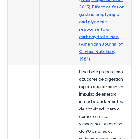
2015)
;
Effect of fat on
gastric emptying of
and glycemic
response to a
carbohydrate meal
(American Journal of
Clinical Nutrition,
1984)
El sorbete proporciona
azúcares de digestión
rápida que ofrecen un
impulso de energía
inmediato, ideal antes
de actividad ligera o
como refresco
vespertino. La porción
de 90 calorías es
suficiente para elevar el