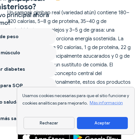
isterioso?
Un samgak gimbap real (variedad atún) contiene 180–
vo principal ahora
220 calorías, 5–8 g de proteína, 35–40 g de
mo?
carbohidratos complejos y 3–5 g de grasa: una
 de peso
comida real que proporciona energía sostenida. La
versión sorbete tiene 90 calorías, 1 g de proteína, 22 g
 músculo
de carbohidratos principalmente azucarados y 0 g de
grasa: un postre, no un sustituto de comida. El
r diabetes
parecido visual es el concepto central del
'hiperrealismo'; nutricionalmente, estos dos productos
 para SOP
son categorías completamente distintas.
Usamos cookies necesarias para que el sitio funcione y
 saludable
cookies analíticas para mejorarlo.
Más información
más sano
Rechazar
Aceptar
Descargar app