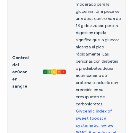
moderado para la
glucemia. Una pieza es
una dosis controlada de
18 g de azúcar, pero la
digestión rápida
significa que la glucosa
alcanza el pico
rápidamente. Las
Control
personas con diabetes
del
o prediabetes deben
azúcar
acompañarlo de
en
proteína o incluirlo con
sangre
precisión en su
presupuesto de
carbohidratos.
Glycemic index of
sweet foods: a
systematic review
(PMC, Augustin et al.