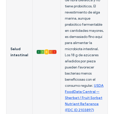
de fibra dietética y no
tiene probióticos. El
revestimiento de alga
marina, aunque
prebiótico fermentable
en cantidades mayores,
es demasiado fino aquí
para alimentar la
Salud
microbiota intestinal.
intestinal
Los 18 g de azúcares
añadidos por pieza
pueden favorecer
bacterias menos
beneficiosas con el
consumo regular.
USDA
FoodData Central —
Sherbet / Fruit Sorbet
Nutrient Reference
(FDC ID 2103897)