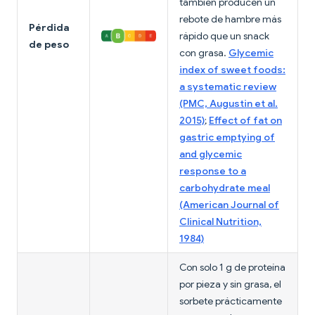
también producen un
rebote de hambre más
Pérdida
rápido que un snack
de peso
con grasa.
Glycemic
index of sweet foods:
a systematic review
(PMC, Augustin et al.
2015)
;
Effect of fat on
gastric emptying of
and glycemic
response to a
carbohydrate meal
(American Journal of
Clinical Nutrition,
1984)
Con solo 1 g de proteína
por pieza y sin grasa, el
sorbete prácticamente