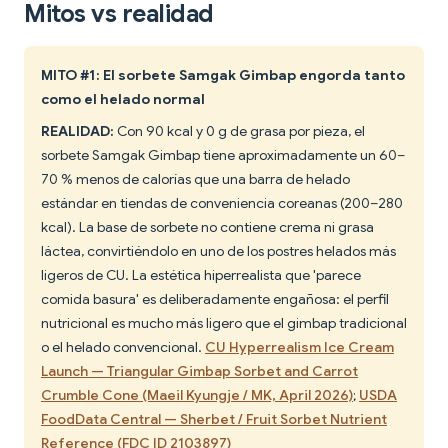
Mitos vs realidad
MITO #1: El sorbete Samgak Gimbap engorda tanto
como el helado normal
REALIDAD:
Con 90 kcal y 0 g de grasa por pieza, el
sorbete Samgak Gimbap tiene aproximadamente un 60–
70 % menos de calorías que una barra de helado
estándar en tiendas de conveniencia coreanas (200–280
kcal). La base de sorbete no contiene crema ni grasa
láctea, convirtiéndolo en uno de los postres helados más
ligeros de CU. La estética hiperrealista que 'parece
comida basura' es deliberadamente engañosa: el perfil
nutricional es mucho más ligero que el gimbap tradicional
o el helado convencional.
CU Hyperrealism Ice Cream
Launch — Triangular Gimbap Sorbet and Carrot
Crumble Cone (Maeil Kyungje / MK, April 2026)
;
USDA
FoodData Central — Sherbet / Fruit Sorbet Nutrient
Reference (FDC ID 2103897)