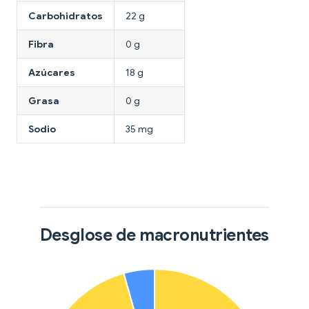
Carbohidratos
22 g
Fibra
0 g
Azúcares
18 g
Grasa
0 g
Sodio
35 mg
Desglose de macronutrientes