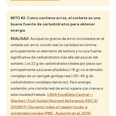
MITO #2: Como contiene arroz, el sorbete es una
buena fuente de carbohidratos para obtener
energía
REALIDAD:
Aunque los granos de arroz incrustados en el
sorbete son arroz cocido real, la cantidad es mínima:
principalmente un elemento de textura y no una fuente
significativa de carbohidratos más allá del azúcar del
sorbete. Los 22 g de carbohidratos totales por pieza son
principalmente azúcares añadidos (~18 g), no el almidón
complejo de un samgak gimbap real (~30–40 g de
carbohidratos complejos del arroz). Para energía
sostenida, una comida real de arroz supera con creces a
esta novedad helada.
USDA FoodData Central —
Sherbet / Fruit Sorbet Nutrient Reference (FDC ID
2103897)
;
Glycemic index of sweet foods: a
systematic review (PMC, Augustin et al. 2015)