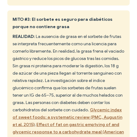
MITO #3: El sorbete es seguro para diabéticos
porque no contiene grasa
REALIDAD:
La ausencia de grasa en el sorbete de frutas
se interpreta frecuentemente como una licencia para
comerlo libremente. En realidad, la grasa frena el vaciado
gástrico y reduce los picos de glucosa tras las comidas.
Sin grasa ni proteína para moderar la digestión, los 18 g
de azúcar de una pieza llegan al torrente sanguíneo con
relativa rapidez. La investigación sobre el índice
glucémico confirma que los sorbetes de frutas suelen
tener un IG de 65–75, superior al de muchos helados con
grasa. Las personas con diabetes deben contar los
carbohidratos del sorbete con cuidado.
Glycemic index
of sweet foods: a systematic review (PMC, Augustin
et al. 2015)
;
Effect of fat on gastric emptying of and
glycemic response to a carbohydrate meal (American