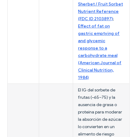
Sherbet / Fruit Sorbet
Nutrient Reference
(FDC ID 2103897)
;
Effect of fat on
gastric emptying of
and glycemic
response to a
carbohydrate meal
(American Journal of
Clinical Nutrition,
1984)
El IG del sorbete de
frutas (~65–75) y la
ausencia de grasa o
proteína para moderar
la absorción de azúcar
lo convierten en un
alimento de riesgo