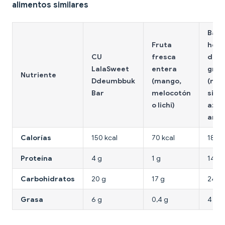
alimentos similares
Barr
Fruta
hela
CU
fresca
de y
LalaSweet
entera
grie
Nutriente
Ddeumbbuk
(mango,
(natu
Bar
melocotón
sin
o lichi)
azúc
añad
Calorías
150 kcal
70 kcal
180 k
Proteína
4 g
1 g
14 g
Carbohidratos
20 g
17 g
24 g
Grasa
6 g
0,4 g
4 g