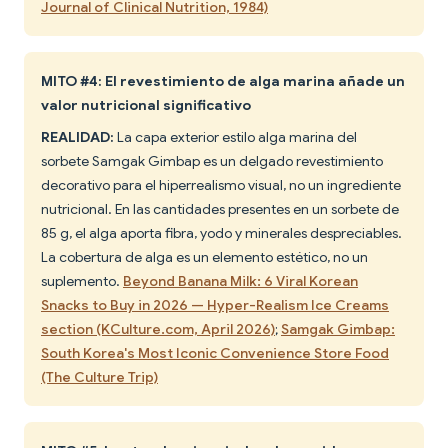
Journal of Clinical Nutrition, 1984)
MITO #4: El revestimiento de alga marina añade un
valor nutricional significativo
REALIDAD:
La capa exterior estilo alga marina del
sorbete Samgak Gimbap es un delgado revestimiento
decorativo para el hiperrealismo visual, no un ingrediente
nutricional. En las cantidades presentes en un sorbete de
85 g, el alga aporta fibra, yodo y minerales despreciables.
La cobertura de alga es un elemento estético, no un
suplemento.
Beyond Banana Milk: 6 Viral Korean
Snacks to Buy in 2026 — Hyper-Realism Ice Creams
section (KCulture.com, April 2026)
;
Samgak Gimbap:
South Korea's Most Iconic Convenience Store Food
(The Culture Trip)