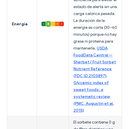
estado de alerta sin una
carga calórica pesada.
La duración de la
Energía
energía es corta (30–60
minutos) porque no hay
grasa ni proteína para
mantenerla.
USDA
FoodData Central —
Sherbet / Fruit Sorbet
Nutrient Reference
(FDC ID 2103897)
;
Glycemic index of
sweet foods: a
systematic review
(PMC, Augustin et al.
2015)
El sorbete contiene 0 g