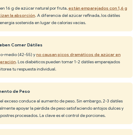
nen 16 g de azúcar natural por fruta,
están emparejados con 1,6 g
tizan la absorción
. A diferencia del azúcar refinada, los dátiles
energía sostenida en lugar de calorías vacías.
Deben Comer Dátiles
bajo-medio (42-55) y
no causan picos dramáticos de azúcar en
eración
. Los diabéticos pueden tomar 1-2 dátiles emparejados
torea tu respuesta individual.
mento de Peso
 el exceso conduce al aumento de peso. Sin embargo, 2-3 dátiles
almente apoyar la pérdida de peso satisfaciendo antojos dulces y
ostres procesados. La clave es el control de porciones.