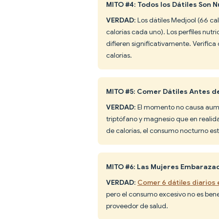
MITO #4: Todos los Dátiles Son 
VERDAD
: Los dátiles Medjool (66 c
calorías cada uno). Los perfiles nutr
difieren significativamente. Verifi
calorías.
MITO #5: Comer Dátiles Antes 
VERDAD
: El momento no causa aument
triptófano y magnesio que en reali
de calorías, el consumo nocturno est
MITO #6: Las Mujeres Embarazad
VERDAD
:
Comer 6 dátiles diarios
pero el consumo excesivo no es ben
proveedor de salud.