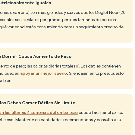
Nutricionalmente Iguales
alorías cada uno) son más grandes y suaves que los Deglet Noor (20
icionales son similares por gramo, pero los tamaños de porción
ca qué variedad estás consumiendo para un seguimiento preciso de
de Dormir Causa Aumento de Peso
o de peso; las calorías diarias totales sí. Los dátiles contienen
dad pueden
apoyar un mejor sueño
. Si encajan en tu presupuesto
á bien.
as Deben Comer Dátiles Sin Límite
 en las últimas 4 semanas del embarazo
puede facilitar el parto,
eficioso. Mantente en cantidades recomendadas y consulta a tu