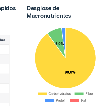
ápidos
Desglose de
Macronutrientes
dad
l