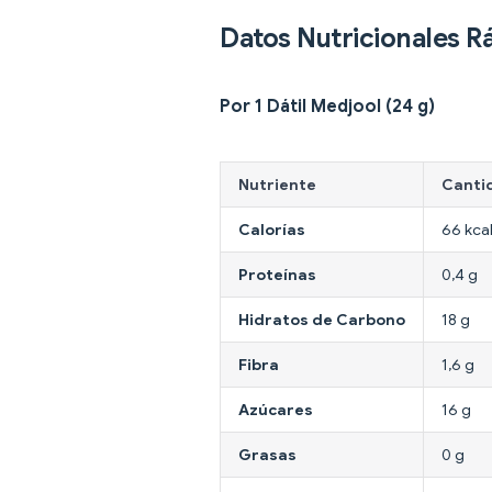
Datos Nutricionales R
Por 1 Dátil Medjool (24 g)
Nutriente
Canti
Calorías
66 kca
Proteínas
0,4 g
Hidratos de Carbono
18 g
Fibra
1,6 g
Azúcares
16 g
Grasas
0 g